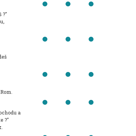
 ?"
u,
deš
-Rom.
bchodu a
e ?"
k.