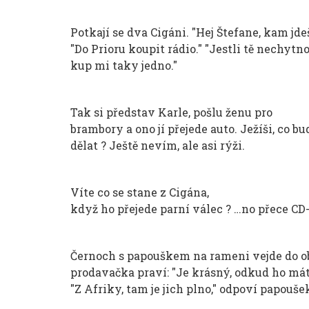
Potkají se dva Cigáni. "Hej Štefane, kam jdeš
"Do Prioru koupit rádio." "Jestli tě nechytno
kup mi taky jedno."
Tak si představ Karle, pošlu ženu pro
brambory a ono jí přejede auto. Ježíši, co bu
dělat ? Ještě nevím, ale asi rýži.
Víte co se stane z Cigána,
když ho přejede parní válec ? …no přece CD
Černoch s papouškem na rameni vejde do o
prodavačka praví: "Je krásný, odkud ho mát
"Z Afriky, tam je jich plno," odpoví papouše