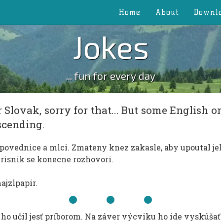
Home
About
Downl
Jokes
... fun for every day
 Slovak, sorry for that... But some English o
scending.
zpovednice a mlci. Zmateny knez zakasle, aby upoutal jeh
risnik se konecne rozhovori.
ajzlpapir.
ho učil jesť príborom. Na záver výcviku ho ide vyskúšať 