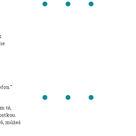
k.
ne
efon."
m tě,
ostkou.
 6, můžeš