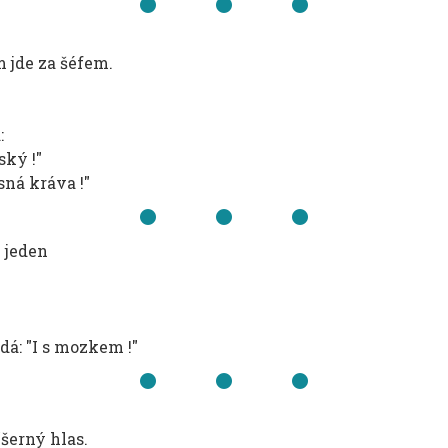
ím jde za šéfem.
:
ský !"
usná kráva !"
 jeden
dá: "I s mozkem !"
šerný hlas.