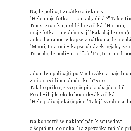
Najde policajt zrcátko a řekne si:
"Hele moje fotka...... co tady dělá ?" Tak s t
Ten si zrcátko prohlédne a říká: "Hmmm,
moje fotka.... nechám si jí."Pak, dojde domů.
Jeho dcera mu v kapse zrcátko najde a volá
"Mami, táta má v kapse obrázek nějaký žen
Ta se dojde podívat a říká: "Fuj, to je ale hn
Jdou dva policajti po Václaváku a najednou
z nich uvidí na chodníku h*vno.
Tak ho přikreje svojí čepicí a oba jdou dál.
Po chvíli jde okolo houmlesák a říká:
"Hele policajtská čepice." Tak jí zvedne a do
Na koncertě se nakloní pán k sousedovi
a šeptá mu do ucha: "Ta zpěvačka má ale pří