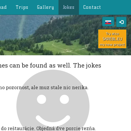
oad
Trips
Gallery
Jokes
Contact
Try also
SKREBL.EU
my new project
nes can be found as well. The jokes
o pozornost, ale muz stale nic nerika.
do reštaurácie. Objedná dve porcie rezňa.