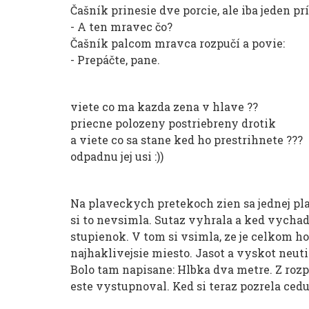
Čašník prinesie dve porcie, ale iba jeden pr
- A ten mravec čo?
Čašník palcom mravca rozpučí a povie:
- Prepáčte, pane.
viete co ma kazda zena v hlave ??
priecne polozeny postriebreny drotik
a viete co sa stane ked ho prestrihnete ???
odpadnu jej usi :))
Na plaveckych pretekoch zien sa jednej pl
si to nevsimla. Sutaz vyhrala a ked vychad
stupienok. V tom si vsimla, ze je celkom hol
najhaklivejsie miesto. Jasot a vyskot neuti
Bolo tam napisane: Hlbka dva metre. Z rozpa
este vystupnoval. Ked si teraz pozrela cedu