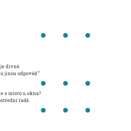
 je divné.
u jinou odpověď."
te o místo u okna?
střední řadě.