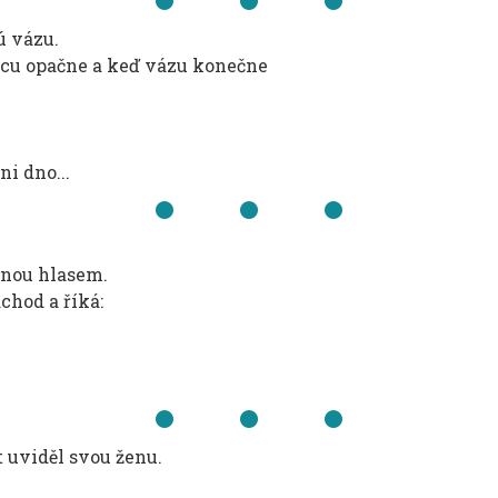
ú vázu.
bicu opačne a keď vázu konečne
i dno...
anou hlasem.
chod a říká:
t uviděl svou ženu.