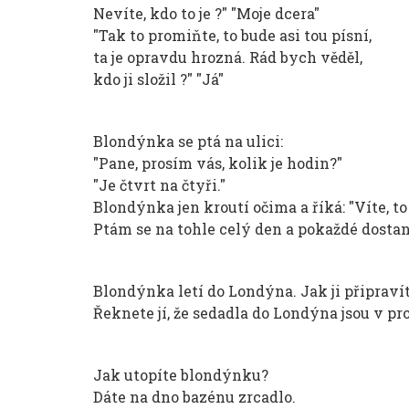
Nevíte, kdo to je ?" "Moje dcera"
"Tak to promiňte, to bude asi tou písní,
ta je opravdu hrozná. Rád bych věděl,
kdo ji složil ?" "Já"
Blondýnka se ptá na ulici:
"Pane, prosím vás, kolik je hodin?"
"Je čtvrt na čtyři."
Blondýnka jen kroutí očima a říká: "Víte, to
Ptám se na tohle celý den a pokaždé dostan
Blondýnka letí do Londýna. Jak ji připraví
Řeknete jí, že sedadla do Londýna jsou v pro
Jak utopíte blondýnku?
Dáte na dno bazénu zrcadlo.