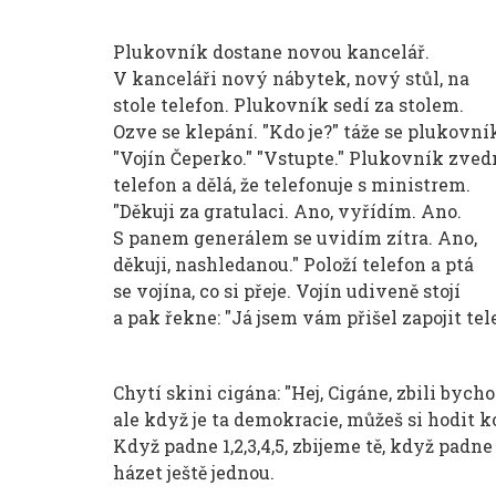
Plukovník dostane novou kancelář.
V kanceláři nový nábytek, nový stůl, na
stole telefon. Plukovník sedí za stolem.
Ozve se klepání. "Kdo je?" táže se plukovní
"Vojín Čeperko." "Vstupte." Plukovník zved
telefon a dělá, že telefonuje s ministrem.
"Děkuji za gratulaci. Ano, vyřídím. Ano.
S panem generálem se uvidím zítra. Ano,
děkuji, nashledanou." Položí telefon a ptá
se vojína, co si přeje. Vojín udiveně stojí
a pak řekne: "Já jsem vám přišel zapojit tel
Chytí skini cigána: "Hej, Cigáne, zbili bycho
ale když je ta demokracie, můžeš si hodit k
Když padne 1,2,3,4,5, zbijeme tě, když padne
házet ještě jednou.