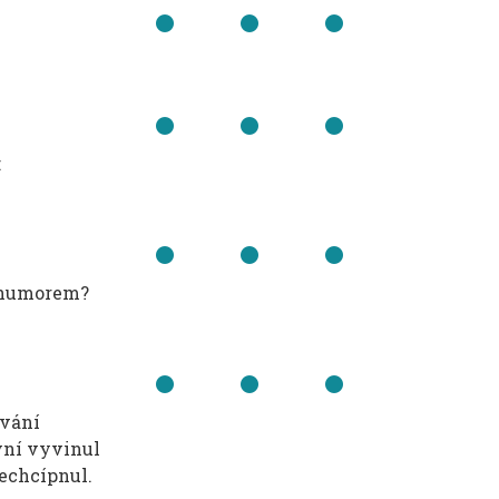
:
m humorem?
ování
vní vyvinul
nechcípnul.