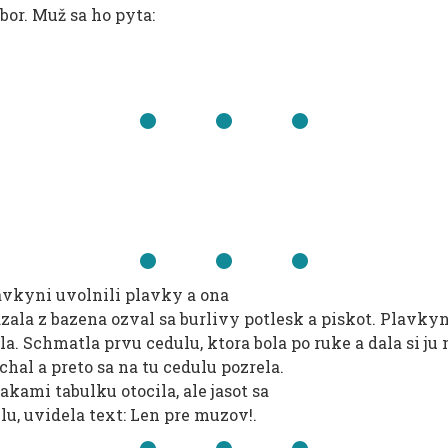
íbor. Muž sa ho pyta:
avkyni uvolnili plavky a ona
zala z bazena ozval sa burlivy potlesk a piskot. Plavky
a. Schmatla prvu cedulu, ktora bola po ruke a dala si ju 
chal a preto sa na tu cedulu pozrela.
kami tabulku otocila, ale jasot sa
lu, uvidela text: Len pre muzov!.