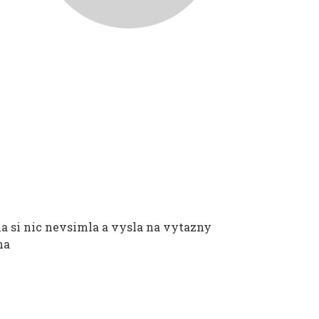
na si nic nevsimla a vysla na vytazny
na