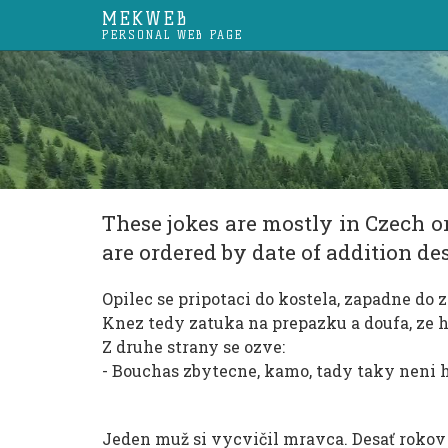
MEKWEB
PERSONAL WEB PAGE
These jokes are mostly in Czech or
are ordered by date of addition de
Opilec se pripotaci do kostela, zapadne do 
Knez tedy zatuka na prepazku a doufa, ze h
Z druhe strany se ozve:
- Bouchas zbytecne, kamo, tady taky neni h
Jeden muž si vycvičil mravca. Desať rokov 