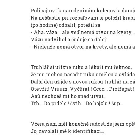
Policajtovi k narodeninám kolegovia daruj
Na nešťastie pri rozbaľovaní si položil kra
(po hodine) odbalil, potešil sa:
- Aha, váza... ale veď nemá otvor na kvety...
Vázu nadvihol a čuduje sa ďalej:
- Nielenže nemá otvor na kvety, ale nemá an
Truhlář si uřízne ruku a lékaři mu řeknou,
že mu mohou nasadit ruku umělou a ovlád
Další den už jde s novou rukou truhlář na zá
Otevřít! Vruum. Vyčůrat ! Cccc... Protřepat !
Aaů nechceš mi ho snad urvat.
Trh... Do prdele ! švih... Do hajzlu ! šup…
Včera jsem měl konečně radost, že jsem opě
Jo, zavolali mě k identifikaci…