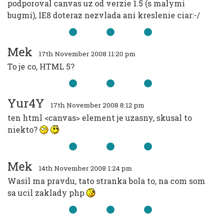
podporoval canvas uz od verzie 1.5 (s malymi
bugmi), IE8 doteraz nezvlada ani kreslenie ciar:-/
Mek
17th November 2008 11:20 pm
To je co, HTML 5?
Yur4Y
17th November 2008 8:12 pm
ten html <canvas> element je uzasny, skusal to
niekto?
Mek
14th November 2008 1:24 pm
Wasil ma pravdu, tato stranka bola to, na com som
sa ucil zaklady php