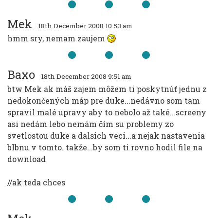
Mek
18th December 2008 10:53 am
hmm sry, nemam zaujem
Baxo
18th December 2008 9:51 am
btw Mek ak máš zajem môžem ti poskytnúť jednu z
nedokončených máp pre duke...nedávno som tam
spravil malé upravy aby to nebolo až také...screeny
asi nedám lebo nemám čím su problemy zo
svetlostou duke a dalsich veci...a nejak nastavenia
blbnu v tomto. takže...by som ti rovno hodil file na
download
//ak teda chces