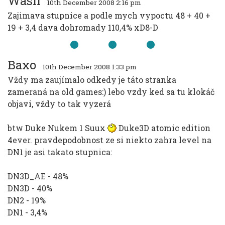
Wasil
10th December 2008 2:16 pm
Zajimava stupnice a podle mych vypoctu 48 + 40 +
19 + 3,4 dava dohromady 110,4% xD8-D
Baxo
10th December 2008 1:33 pm
Vždy ma zaujímalo odkedy je táto stranka
zameraná na old games:) lebo vzdy ked sa tu klokáč
objavi, vždy to tak vyzerá
btw Duke Nukem 1 Suux
Duke3D atomic edition
4ever. pravdepodobnost ze si niekto zahra level na
DN1 je asi takato stupnica:
DN3D_AE - 48%
DN3D - 40%
DN2 - 19%
DN1 - 3,4%