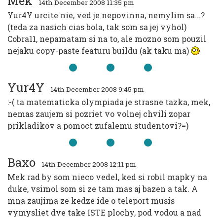
Mek
14th December 2008 11:35 pm
Yur4Y urcite nie, ved je nepovinna, nemylim sa...?
(teda za nasich cias bola, tak som sa jej vyhol)
Cobra11, nepamatam si na to, ale mozno som pouzil
nejaku copy-paste featuru buildu (ak taku ma)
Yur4Y
14th December 2008 9:45 pm
:-( ta matematicka olympiada je strasne tazka, mek,
nemas zaujem si pozriet vo volnej chvili zopar
prikladikov a pomoct zufalemu studentovi?=)
Baxo
14th December 2008 12:11 pm
Mek rad by som nieco vedel, ked si robil mapky na
duke, vsimol som si ze tam mas aj bazen a tak. A
mna zaujima ze kedze ide o teleport musis
vymysliet dve take ISTE plochy, pod vodou a nad