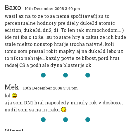
Baxo
10th December 2008 3:40 pm
wasil az na to ze to sa nemá spočítavať:) su to
percentualne hodnoty pre diely duke3d atomic
edition, duke3d, dn2, d1. To len tak mimochodom...:)
ide mi iba o to že...su to stare hry a cakat ze ich bude
stale niekto nonstop hrať je trocha naivné, koli
tomu som prestal robit mapky aj na duke3d lebo uz
to nikto nehraje...kazdy povie ze blbost, pord hrat
radsej CS a pod:) ale dyna blaster je ok
Mek
10th December 2008 3:31 pm
lol
a ja som DN1 hral naposledy minuly rok v dosboxe,
nudil som sa na intraku