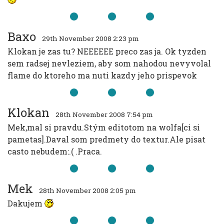
Baxo
29th November 2008 2:23 pm
Klokan je zas tu? NEEEEEE preco zas ja. Ok tyzden
sem radsej nevleziem, aby som nahodou nevyvolal
flame do ktoreho ma nuti kazdy jeho prispevok
Klokan
28th November 2008 7:54 pm
Mek,mal si pravdu.Stým editotom na wolfa[ci si
pametas].Daval som predmety do textur.Ale pisat
casto nebudem:.( .Praca.
Mek
28th November 2008 2:05 pm
Dakujem