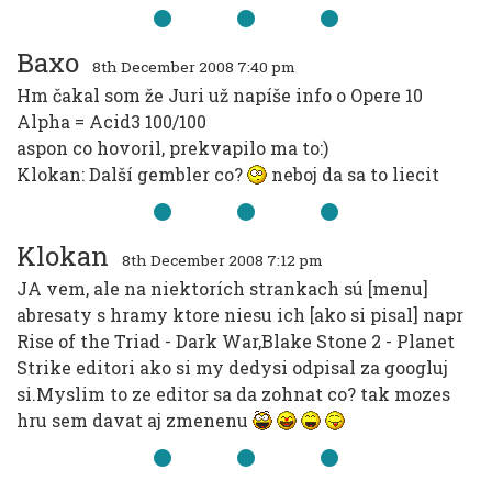
Baxo
8th December 2008 7:40 pm
Hm čakal som že Juri už napíše info o Opere 10
Alpha = Acid3 100/100
aspon co hovoril, prekvapilo ma to:)
Klokan: Další gembler co?
neboj da sa to liecit
Klokan
8th December 2008 7:12 pm
JA vem, ale na niektorích strankach sú [menu]
abresaty s hramy ktore niesu ich [ako si pisal] napr
Rise of the Triad - Dark War,Blake Stone 2 - Planet
Strike editori ako si my dedysi odpisal za googluj
si.Myslim to ze editor sa da zohnat co? tak mozes
hru sem davat aj zmenenu