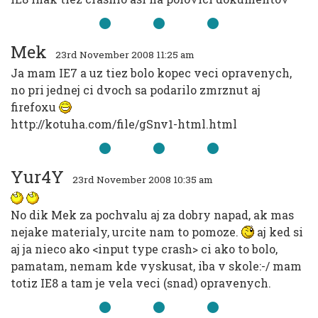
Mek
23rd November 2008 11:25 am
Ja mam IE7 a uz tiez bolo kopec veci opravenych,
no pri jednej ci dvoch sa podarilo zmrznut aj
firefoxu
http://kotuha.com/file/gSnv1-html.html
Yur4Y
23rd November 2008 10:35 am
No dik Mek za pochvalu aj za dobry napad, ak mas
nejake materialy, urcite nam to pomoze.
aj ked si
aj ja nieco ako <input type crash> ci ako to bolo,
pamatam, nemam kde vyskusat, iba v skole:-/ mam
totiz IE8 a tam je vela veci (snad) opravenych.