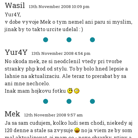
Wasil
13th November 2008 10:09 pm
Yur4Y,
v dobe vyvoje Mek o tym nemel ani paru si myslim,
jinak by to takto urcite udelal : )
Yur4Y
13th November 2008 4:54 pm
No skoda mek, ze si neodclenil vtedy pri tvorbe
stranky php kod od stylu. To by bolo hned lepsie a
lahsie na aktualizaciu. Ale teraz to prerabat by sa
ani mne nechcelo.
Inak mam hojkovu fotku
Mek
12th November 2008 9:57 am
Ja sa sam cudujem, kolko ludi sem chodi, niekedy aj
120 denne a stale sa zvysuje
no ja viem ze by som
mal aktualizovat, aj mam co - nove obrazky, vtipy a