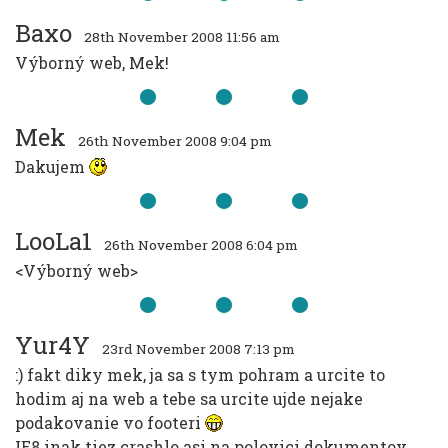
Baxo
28th November 2008 11:56 am
Výborný web, Mek!
Mek
26th November 2008 9:04 pm
Dakujem
LooLa1
26th November 2008 6:04 pm
<Výborný web>
Yur4Y
23rd November 2008 7:13 pm
:) fakt diky mek, ja sa s tym pohram a urcite to
hodim aj na web a tebe sa urcite ujde nejake
podakovanie vo footeri
IE8 inak tiez crashlo asi na polovici dokumentov