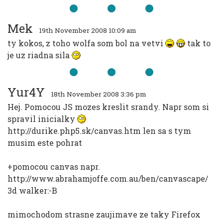
Mek
19th November 2008 10:09 am
ty kokos, z toho wolfa som bol na vetvi
tak to
je uz riadna sila
Yur4Y
18th November 2008 3:36 pm
Hej. Pomocou JS mozes kreslit srandy. Napr som si
spravil inicialky
http://durike.php5.sk/canvas.htm len sa s tym
musim este pohrat
+pomocou canvas napr.
http://www.abrahamjoffe.com.au/ben/canvascape/
3d walker:-B
mimochodom strasne zaujimave ze taky Firefox