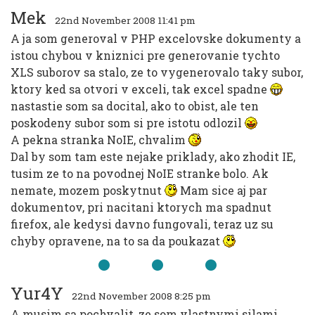
Mek
22nd November 2008 11:41 pm
A ja som generoval v PHP excelovske dokumenty a
istou chybou v kniznici pre generovanie tychto
XLS suborov sa stalo, ze to vygenerovalo taky subor,
ktory ked sa otvori v exceli, tak excel spadne
nastastie som sa docital, ako to obist, ale ten
poskodeny subor som si pre istotu odlozil
A pekna stranka NoIE, chvalim
Dal by som tam este nejake priklady, ako zhodit IE,
tusim ze to na povodnej NoIE stranke bolo. Ak
nemate, mozem poskytnut
Mam sice aj par
dokumentov, pri nacitani ktorych ma spadnut
firefox, ale kedysi davno fungovali, teraz uz su
chyby opravene, na to sa da poukazat
Yur4Y
22nd November 2008 8:25 pm
A musim sa pochvalit, ze som vlastnymi silami