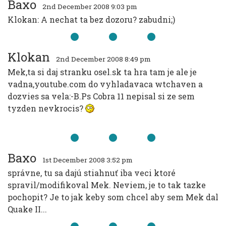
Baxo
2nd December 2008 9:03 pm
Klokan: A nechat ta bez dozoru? zabudni;)
Klokan
2nd December 2008 8:49 pm
Mek,ta si daj stranku osel.sk ta hra tam je ale je
vadna,youtube.com do vyhladavaca wtchaven a
dozvies sa vela:-B.Ps Cobra 11 nepisal si ze sem
tyzden nevkrocis?
Baxo
1st December 2008 3:52 pm
správne, tu sa dajú stiahnuť iba veci ktoré
spravil/modifikoval Mek. Neviem, je to tak tazke
pochopit? Je to jak keby som chcel aby sem Mek dal
Quake II...