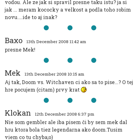
vodou. Ale ze jak si spravil presne taku istu? ja si
jak ... meram kococky a velkost a podla toho robim
novu....ide to aj inak?
Baxo
13th December 2008 11:42 am
presne Mek!
Mek
13th December 2008 10:15 am
Aj tak, Doom vs. Witchaven ci ako sa to pise...? O tej
hre pocujem (citam) prvy krat
Klokan
12th December 2008 6:37 pm
Nie som gembler ale iba pisem či by sem mek dal
hru ktora bola tiez legendarna ako doom.Tusim
viem co tu chyba;o)