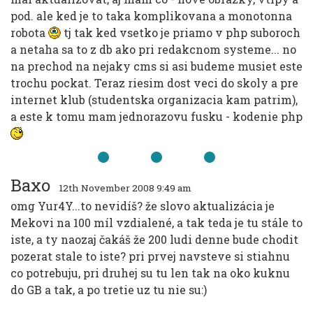
pod. ale ked je to taka komplikovana a monotonna
robota
tj tak ked vsetko je priamo v php suboroch
a netaha sa to z db ako pri redakcnom systeme... no
na prechod na nejaky cms si asi budeme musiet este
trochu pockat. Teraz riesim dost veci do skoly a pre
internet klub (studentska organizacia kam patrim),
a este k tomu mam jednorazovu fusku - kodenie php
Baxo
12th November 2008 9:49 am
omg Yur4Y...to nevidíš? že slovo aktualizácia je
Mekovi na 100 míl vzdialené, a tak teda je tu stále to
iste, a ty naozaj čakáš že 200 ludi denne bude chodit
pozerat stale to iste? pri prvej navsteve si stiahnu
co potrebuju, pri druhej su tu len tak na oko kuknu
do GB a tak, a po tretie uz tu nie su:)