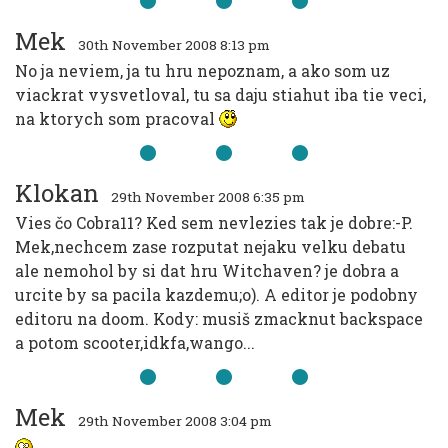
Mek
30th November 2008 8:13 pm
No ja neviem, ja tu hru nepoznam, a ako som uz
viackrat vysvetloval, tu sa daju stiahut iba tie veci,
na ktorych som pracoval
Klokan
29th November 2008 6:35 pm
Vies čo Cobra11? Ked sem nevlezies tak je dobre:-P.
Mek,nechcem zase rozputat nejaku velku debatu
ale nemohol by si dat hru Witchaven? je dobra a
urcite by sa pacila kazdemu;o). A editor je podobny
editoru na doom. Kody: musiš zmacknut backspace
a potom scooter,idkfa,wango...
Mek
29th November 2008 3:04 pm