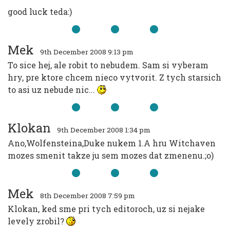
good luck teda:)
Mek
9th December 2008 9:13 pm
To sice hej, ale robit to nebudem. Sam si vyberam
hry, pre ktore chcem nieco vytvorit. Z tych starsich
to asi uz nebude nic...
Klokan
9th December 2008 1:34 pm
Ano,Wolfensteina,Duke nukem 1.A hru Witchaven
mozes smenit takze ju sem mozes dat zmenenu.;o)
Mek
8th December 2008 7:59 pm
Klokan, ked sme pri tych editoroch, uz si nejake
levely zrobil?