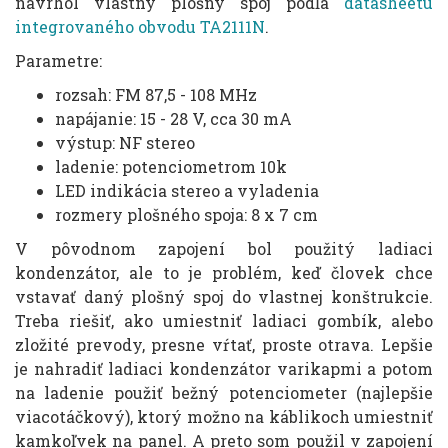
navrhol vlastný plošný spoj podľa
datasheetu
integrovaného obvodu TA2111N
.
Parametre:
rozsah: FM 87,5 - 108 MHz
napájanie: 15 - 28 V, cca 30 mA
výstup: NF stereo
ladenie: potenciometrom 10k
LED indikácia stereo a vyladenia
rozmery plošného spoja: 8 x 7 cm
V pôvodnom zapojení bol použitý ladiaci
kondenzátor, ale to je problém, keď človek chce
vstavať daný plošný spoj do vlastnej konštrukcie.
Treba riešiť, ako umiestniť ladiaci gombík, alebo
zložité prevody, presne vŕtať, proste otrava. Lepšie
je nahradiť ladiaci kondenzátor varikapmi a potom
na ladenie použiť bežný potenciometer (najlepšie
viacotáčkový), ktorý možno na káblikoch umiestniť
kamkoľvek na panel. A preto som použil v zapojení