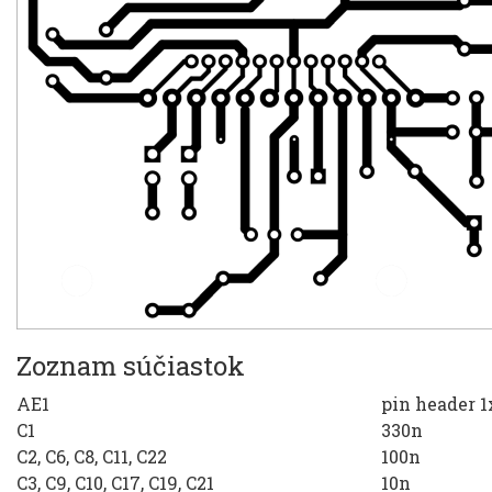
Zoznam súčiastok
AE1
pin header 1
C1
330n
C2, C6, C8, C11, C22
100n
C3, C9, C10, C17, C19, C21
10n