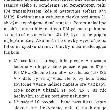
stanicu (alebo si pomôžeme FM generátorom, príp.
FM transmitterom, kde si nastavíme trebárs 87,5
MHz). Rozširujeme a zužujeme cievku oscilátora L1,
až kým nepočujeme danú stanicu. Potom naladíme
nejakú stanicu blízko stredu FM pásma a pohráme
sa takto ešte s cievkami L2 a L3, kým nie je príjem
najlepší možný. Ako môžu tie cievky vyzerať, je na
fotke na spodku stránky. Cievky majú nasledujúcu
funkciu:
L1: oscilátor - určuje, kde presne v rozsahu
ladenia varikapov bude položené pásmo 87,5 -
108 MHz. Chceme ho mať v rozsahu asi 4,5 - 12,5
V - dalo by sa aj viac, ale to by bolo treba
zbytočne vyššie ladiace napätie pre varikapy.
Moje pokusy ukázali, že pod 4,5 V už nič
nechytím, to už asi oscilátor nefunguje.
L2: súčasť LC obvodu - band-pass filtra, ktorý
blokuje iné frekvencie, než tú, na ktorú je