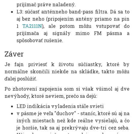
prijímač práve naladený.
L3: súčasť anténneho band-pass filtra. Dá sa to
aj bez neho (pripojením antény priamo na pin
1
TA2111N
), ale potom môžu vstupovať do
prijímača aj signály mimo FM pásma a
spôsobovať rušenie.
Záver
Je fajn priviesť k životu súčiastky, ktoré by
normálne skončili niekde na skládke, takto môžu
ďalej poslúžiť.
Po zhotovení zapojenia som si však všimol aj dve
nevýhody, ktoré neviem, prečo sa dejú:
LED indikácia vyladenia stále svieti
v pásme je veľa "duchov" - staníc, ktoré sú aj na
iných miestach než kde reálne vysielajú, a čo
je horšie, tak sa aj prekrývaju dve-tri cez seba.