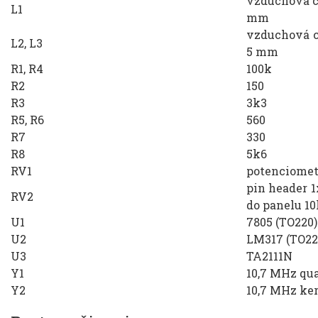
vzduchová ci
L1
mm
vzduchová c
L2, L3
5 mm
R1, R4
100k
R2
150
R3
3k3
R5, R6
560
R7
330
R8
5k6
RV1
potenciomet
pin header 1
RV2
do panelu 10
U1
7805 (TO220)
U2
LM317 (TO22
U3
TA2111N
Y1
10,7 MHz qua
Y2
10,7 MHz ker