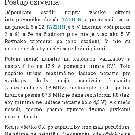
Postup oživenia
Odporúčam osadiť najprv všetko okrem
integrovaného obvodu
TA2111N
, a presvedčiť sa, že
na pinoch 6 a 22
TA2111N
je 5 V (merané voči pinom
2 a 9), a že na žiadnom pine nie je viac ako 5 V.
Rovnako premerať po jeho osadení, či nie sú
nechcené skraty medzi susednými pinmi.
Potom merať napätie na katódach varikapov a
nastaviť ho na 12,5 V pomocou trimra RV1. Toto
napätie určuje maximálne ladiace napätie pre
varikapy, kedy majú najnižšiu kapacitu
(korešponduje s 108 MHz). Pre kompletnosť - spodná
hranica pásma 87,5 MHz je daná rezistorom R8 (tak,
aby minimálne ladiace napätie bolo 4,5 V). Ak niečo
nesedí, možno pásmo týmito dvoma prvkami
neskôr doladiť.
Ked je všetko OK, po zapnutí by sme mali počuť šum.
Naladíme na najnižšiu frekvenciu, kde očakávame