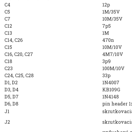
C4
12p
C5
1M/35V
C7
10M/35V
C12
7p5
C13
1M
C14, C26
470n
C15
10M/10V
C16, C20, C27
4M7/10V
C18
3p9
C23
100M/10V
C24, C25, C28
33p
D1, D2
1N4007
D3, D4
KB109G
D5, D7
1N4148
D6, D8
pin header 1
J1
skrutkovaci
J2
skrutkovaci