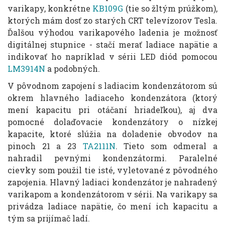
varikapy, konkrétne
KB109G
(tie so žltým prúžkom),
ktorých mám dosť zo starých CRT televízorov Tesla.
Ďalšou výhodou varikapového ladenia je možnosť
digitálnej stupnice - stačí merať ladiace napätie a
indikovať ho napríklad v sérii LED diód pomocou
LM3914N
a podobných.
V pôvodnom zapojení s ladiacim kondenzátorom sú
okrem hlavného ladiaceho kondenzátora (ktorý
mení kapacitu pri otáčaní hriadeľkou), aj dva
pomocné dolaďovacie kondenzátory o nízkej
kapacite, ktoré slúžia na doladenie obvodov na
pinoch 21 a 23
TA2111N
. Tieto som odmeral a
nahradil pevnými kondenzátormi. Paralelné
cievky som použil tie isté, vyletované z pôvodného
zapojenia. Hlavný ladiaci kondenzátor je nahradený
varikapom a kondenzátorom v sérii. Na varikapy sa
privádza ladiace napätie, čo mení ich kapacitu a
tým sa prijímač ladí.