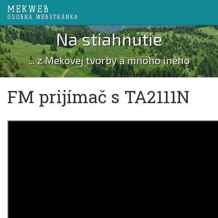
MEKWEB
OSOBNÁ WEBSTRÁNKA
Na stiahnutie
... z Mekovej tvorby a mnoho iného
FM prijímač s TA2111N