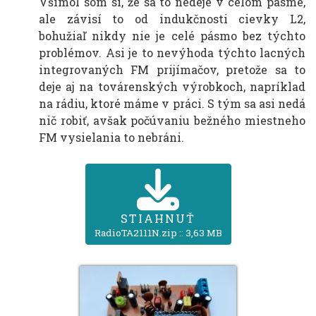
Všimol som si, že sa to nedeje v celom pásme,
ale závisí to od indukčnosti cievky L2,
bohužiaľ nikdy nie je celé pásmo bez týchto
problémov. Asi je to nevýhoda týchto lacných
integrovaných FM prijímačov, pretože sa to
deje aj na továrenských výrobkoch, napríklad
na rádiu, ktoré máme v práci. S tým sa asi nedá
nič robiť, avšak počúvaniu bežného miestneho
FM vysielania to nebráni.
STIAHNUŤ
RadioTA2111N.zip :: 3,63 MB