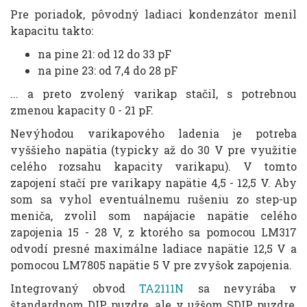
Pre poriadok, pôvodný ladiaci kondenzátor menil
kapacitu takto:
na pine 21: od 12 do 33 pF
na pine 23: od 7,4 do 28 pF
... a preto zvolený varikap stačil, s potrebnou
zmenou kapacity 0 - 21 pF.
Nevýhodou varikapového ladenia je potreba
vyššieho napätia (typicky až do 30 V pre využitie
celého rozsahu kapacity varikapu). V tomto
zapojení stačí pre varikapy napätie 4,5 - 12,5 V. Aby
som sa vyhol eventuálnemu rušeniu zo step-up
meniča, zvolil som napájacie napätie celého
zapojenia 15 - 28 V, z ktorého sa pomocou LM317
odvodí presné maximálne ladiace napätie 12,5 V a
pomocou LM7805 napätie 5 V pre zvyšok zapojenia.
Integrovaný obvod
TA2111N
sa nevyrába v
štandardnom DIP puzdre, ale v užšom SDIP puzdre,