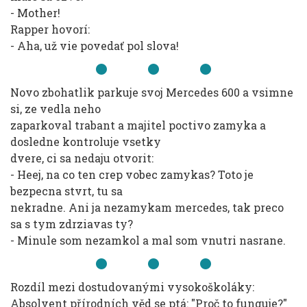
- Mother!
Rapper hovorí:
- Aha, už vie povedať pol slova!
Novo zbohatlik parkuje svoj Mercedes 600 a vsimne
si, ze vedla neho
zaparkoval trabant a majitel poctivo zamyka a
dosledne kontroluje vsetky
dvere, ci sa nedaju otvorit:
- Heej, na co ten crep vobec zamykas? Toto je
bezpecna stvrt, tu sa
nekradne. Ani ja nezamykam mercedes, tak preco
sa s tym zdrziavas ty?
- Minule som nezamkol a mal som vnutri nasrane.
Rozdíl mezi dostudovanými vysokoškoláky:
Absolvent přírodních věd se ptá: "Proč to funguje?"