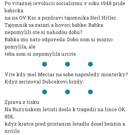
Po vitaznej revolucii socializmu v roku 1948 pride
babicka
na na OV Ksc a pozdravi tajomnika Heil Hitler.
Tajomnik sa zarazi a hovori babke: Babka
nepomylili ste si nahodou dobu?
Babka mu nato odpoveda: Dobu som si mozno
pomylila, ale
teba som si nepomylila urcite.
Vite kdy mel Meciar na sobe naposledy monterky?
Kdyz serizoval Dubcekovi brzdy.
Zprava z tisku:
Na Ruzynskem letisti doslo k tragedii na lince OK
858,
kdyz kratce pred pristanim letadlu dosel benzin a
zritilo