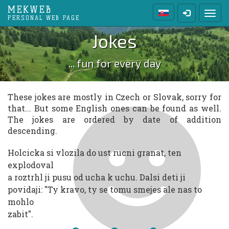
MEKWEB
Toggl
PERSONAL WEB PAGE
Jokes
... fun for every day
These jokes are mostly in Czech or Slovak, sorry for
that... But some English ones can be found as well.
The jokes are ordered by date of addition
descending.
Holcicka si vlozila do ust rucni granat, ten
explodoval
a roztrhl ji pusu od ucha k uchu. Dalsi deti ji
povidaji: "Ty kravo, ty se tomu smejes ale nas to
mohlo
zabit".