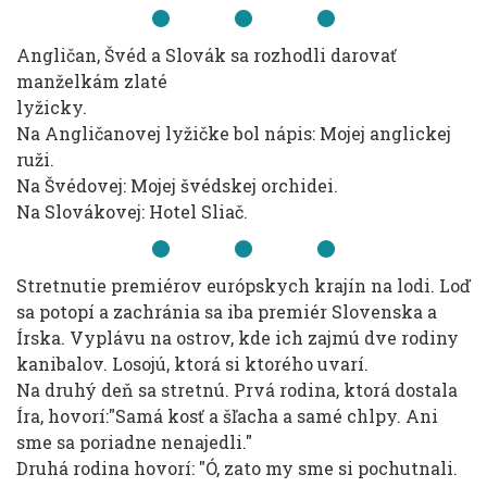
Angličan, Švéd a Slovák sa rozhodli darovať
manželkám zlaté
lyžicky.
Na Angličanovej lyžičke bol nápis: Mojej anglickej
ruži.
Na Švédovej: Mojej švédskej orchidei.
Na Slovákovej: Hotel Sliač.
Stretnutie premiérov európskych krajín na lodi. Loď
sa potopí a zachránia sa iba premiér Slovenska a
Írska. Vyplávu na ostrov, kde ich zajmú dve rodiny
kanibalov. Losojú, ktorá si ktorého uvarí.
Na druhý deň sa stretnú. Prvá rodina, ktorá dostala
Íra, hovorí:"Samá kosť a šľacha a samé chlpy. Ani
sme sa poriadne nenajedli."
Druhá rodina hovorí: "Ó, zato my sme si pochutnali.