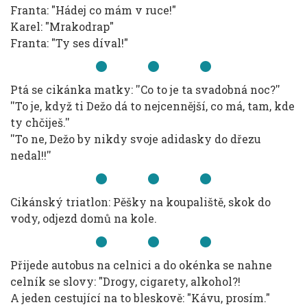
Franta: "Hádej co mám v ruce!"
Karel: "Mrakodrap"
Franta: "Ty ses díval!"
Ptá se cikánka matky: ''Co to je ta svadobná noc?''
''To je, když ti Dežo dá to nejcennější, co má, tam, kde
ty chčiješ.''
''To ne, Dežo by nikdy svoje adidasky do dřezu
nedal!!''
Cikánský triatlon: Pěšky na koupaliště, skok do
vody, odjezd domů na kole.
Přijede autobus na celnici a do okénka se nahne
celník se slovy: "Drogy, cigarety, alkohol?!
A jeden cestující na to bleskově: "Kávu, prosím."