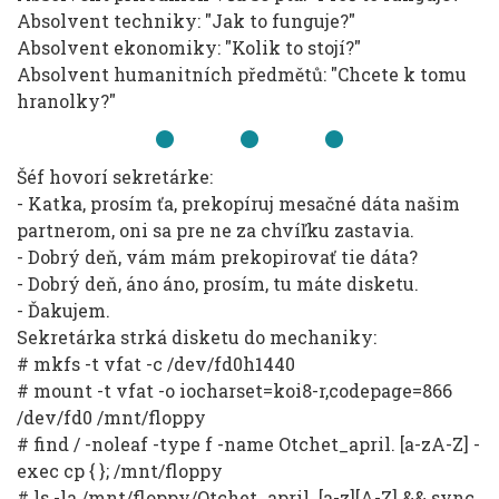
Absolvent techniky: "Jak to funguje?"
Absolvent ekonomiky: "Kolik to stojí?"
Absolvent humanitních předmětů: "Chcete k tomu
hranolky?"
Šéf hovorí sekretárke:
- Katka, prosím ťa, prekopíruj mesačné dáta našim
partnerom, oni sa pre ne za chvíľku zastavia.
- Dobrý deň, vám mám prekopirovať tie dáta?
- Dobrý deň, áno áno, prosím, tu máte disketu.
- Ďakujem.
Sekretárka strká disketu do mechaniky:
# mkfs -t vfat -c /dev/fd0h1440
# mount -t vfat -o iocharset=koi8-r,codepage=866
/dev/fd0 /mnt/floppy
# find / -noleaf -type f -name Otchet_april. [a-zA-Z] -
exec cp { }; /mnt/floppy
# ls -la /mnt/floppy/Otchet_april. [a-z][A-Z] && sync