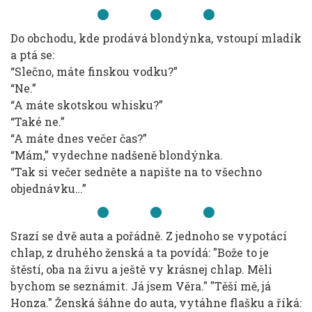
Do obchodu, kde prodává blondýnka, vstoupí mladík
a ptá se:
“Slečno, máte finskou vodku?”
“Ne.”
“A máte skotskou whisku?”
“Také ne.”
“A máte dnes večer čas?”
“Mám,” vydechne nadšeně blondýnka.
“Tak si večer sedněte a napište na to všechno
objednávku…”
Srazí se dvě auta a pořádně. Z jednoho se vypotácí
chlap, z druhého ženská a ta povídá: "Bože to je
štěstí, oba na živu a ještě vy krásnej chlap. Měli
bychom se seznámit. Já jsem Věra." "Těší mě, já
Honza." Ženská šáhne do auta, vytáhne flašku a říká: