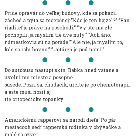
Príde opravár do veľkej budovy, kde sa pokazil
záchod a pýta sa recepčnej: ”Kde je ten hajzel?” ”Pán
riaditeľ je práve na poschodí.” ”Vy ste ma zle
pochopili, ja myslím tie dve nuly.” ”Ach áno,
námestkovia sú na porade.””Ale nie, ja myslím to,
kde sa robí hovno.” ”Učtáreň je pod nami.”
Do autobusu nastupi skin. Babka hned vstane a
uvolni mu miesto a posepne
susede: Pozri sa, chudacik, urcite je po chemoterapii
a este musi nosit aj
tie ortopedicke topanky!
Americkému rapperovi sa narodí dieťa. Po pár
mesiacoch sedí rapperská rodinka v obývačke a
malé sa ozve: