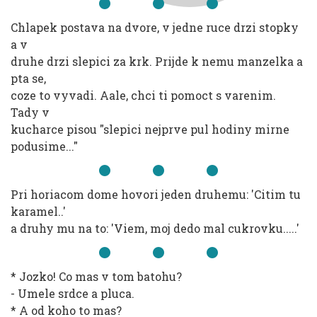
Chlapek postava na dvore, v jedne ruce drzi stopky
a v
druhe drzi slepici za krk. Prijde k nemu manzelka a
pta se,
coze to vyvadi. Aale, chci ti pomoct s varenim.
Tady v
kucharce pisou "slepici nejprve pul hodiny mirne
podusime..."
Pri horiacom dome hovori jeden druhemu: 'Citim tu
karamel..'
a druhy mu na to: 'Viem, moj dedo mal cukrovku.....'
* Jozko! Co mas v tom batohu?
- Umele srdce a pluca.
* A od koho to mas?