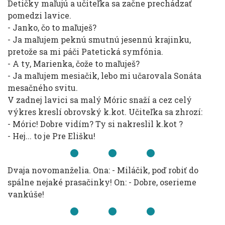
Detičky maľujú a učiteľka sa začne prechádzať
pomedzi lavice.
- Janko, čo to maľuješ?
- Ja maľujem peknú smutnú jesennú krajinku,
pretože sa mi páči Patetická symfónia.
- A ty, Marienka, čože to maľuješ?
- Ja maľujem mesiačik, lebo mi učarovala Sonáta
mesačného svitu.
V zadnej lavici sa malý Móric snaží a cez celý
výkres kreslí obrovský k.kot. Učiteľka sa zhrozí:
- Móric! Dobre vidím? Ty si nakreslil k.kot ?
- Hej... to je Pre Elišku!
Dvaja novomanželia. Ona: - Miláčik, poď robiť do
spálne nejaké prasačinky! On: - Dobre, oserieme
vankúše!