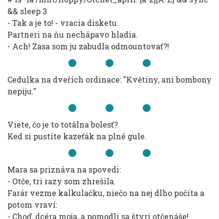
&& sleep 3
- Tak a je to! - vracia disketu.
Partneri na ňu nechápavo hladia.
- Ach! Zasa som ju zabudla odmountovať?!
Cedulka na dveřích ordinace: "Květiny, ani bombony
nepiju."
Viete, čo je to totálna bolesť?
Ked si pustíte kazeťák na plné gule.
Mara sa priznáva na spovedi:
- Otče, tri razy som zhrešila.
Farár vezme kalkulačku, niečo na nej dlho počíta a
potom vraví:
- Choď, dcéra moja, a pomodli sa štyri otčenáše!