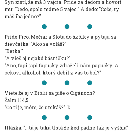
Syn zistí, že má 3 vajcia. Príde za dedom a hovorí
mu: "Dedo, spolu máme 5 vajec." A dedo: "Čože, ty
máš iba jedno?"
Príde Fico, Mečiar a Slota do škôlky a pýtajú sa
dievčatka: "Ako sa voláš?"
"Betka."
"A vieš aj nejakú básničku?"
"Áno, ťapi ťapi ťapušky zdraželi nám papučky. A
ockovi alkohol, ktorý debil z vás to bol?"
Viete,že aj v Biblii sa píše o Cigánoch?
Žalm 114,5:
"Čo ti je, móre, že utekáš?" :D
Hláška: "...tá je taká tlstá že keď padne tak je vyššia"