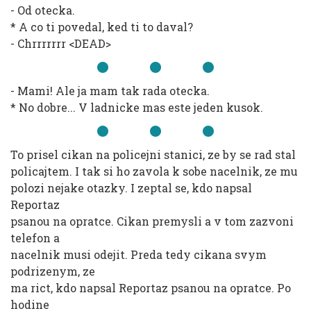
- Od otecka.
* A co ti povedal, ked ti to daval?
- Chrrrrrrr <DEAD>
- Mami! Ale ja mam tak rada otecka.
* No dobre... V ladnicke mas este jeden kusok.
To prisel cikan na policejni stanici, ze by se rad stal
policajtem. I tak si ho zavola k sobe nacelnik, ze mu
polozi nejake otazky. I zeptal se, kdo napsal
Reportaz
psanou na opratce. Cikan premysli a v tom zazvoni
telefon a
nacelnik musi odejit. Preda tedy cikana svym
podrizenym, ze
ma rict, kdo napsal Reportaz psanou na opratce. Po
hodine