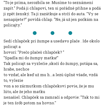
"To je príma, nerozbila se. Musíme to seznámení
zapít." Podá ji chlapovi, ten si pořádně přihne a podá
ji zpět ženský. Ta ji zazátkuje a strčí do auta. "Vy se
nenapijete?" povídá chlap. "Ne, já už jen počkám na
policajty."
Sedí chlapček pri žumpe a usedavo plače . Ide okolo
policajt a
hovorí: "Prečo plačeš chlapček? "
"Spadla mi do žumpy matka!"
Tak policajt sa vyzlečie ,skočí do žumpy, potápa sa,
hrabe, nechce
to vzdať, ale keď už mu h...a lezú úplně všade, vzdá
to, vylezie
von a so zármutkom chlapčekovi povie, že je mu
lúto, ale že jeho matku
nenašiel. Chlapček sa zamračí a odpovie: "Tak to mi
je ten šrób potom na hovno.''