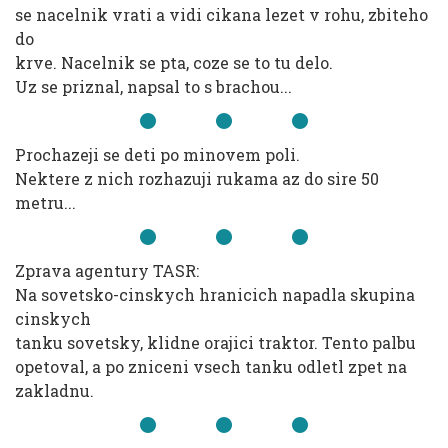
se nacelnik vrati a vidi cikana lezet v rohu, zbiteho
do
krve. Nacelnik se pta, coze se to tu delo.
Uz se priznal, napsal to s brachou...
Prochazeji se deti po minovem poli.
Nektere z nich rozhazuji rukama az do sire 50
metru...
Zprava agentury TASR:
Na sovetsko-cinskych hranicich napadla skupina
cinskych
tanku sovetsky, klidne orajici traktor. Tento palbu
opetoval, a po zniceni vsech tanku odletl zpet na
zakladnu.