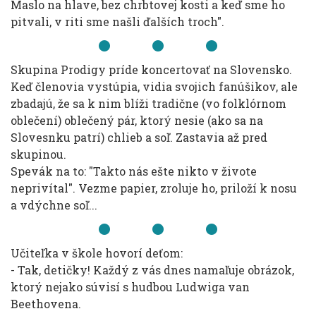
Maslo na hlave, bez chrbtovej kosti a keď sme ho
pitvali, v riti sme našli ďalších troch".
Skupina Prodigy príde koncertovať na Slovensko.
Keď členovia vystúpia, vidia svojich fanúšikov, ale
zbadajú, že sa k nim blíži tradične (vo folklórnom
oblečení) oblečený pár, ktorý nesie (ako sa na
Slovesnku patrí) chlieb a soľ. Zastavia až pred
skupinou.
Spevák na to: "Takto nás ešte nikto v živote
neprivítal". Vezme papier, zroluje ho, priloží k nosu
a vdýchne soľ...
Učiteľka v škole hovorí deťom:
- Tak, detičky! Každý z vás dnes namaľuje obrázok,
ktorý nejako súvisí s hudbou Ludwiga van
Beethovena.