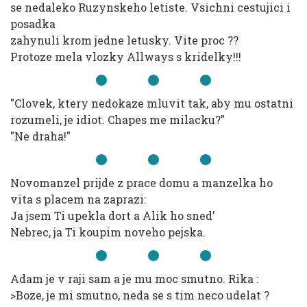
se nedaleko Ruzynskeho letiste. Vsichni cestujici i
posadka
zahynuli krom jedne letusky. Vite proc ??
Protoze mela vlozky Allways s kridelky!!!
"Clovek, ktery nedokaze mluvit tak, aby mu ostatni
rozumeli, je idiot. Chapes me milacku?"
"Ne draha!"
Novomanzel prijde z prace domu a manzelka ho
vita s placem na zaprazi:
Ja jsem Ti upekla dort a Alik ho sned'
Nebrec, ja Ti koupim noveho pejska.
Adam je v raji sam a je mu moc smutno. Rika :
>Boze, je mi smutno, neda se s tim neco udelat ?