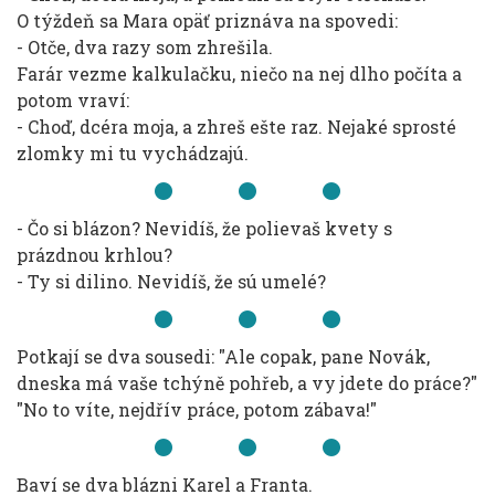
O týždeň sa Mara opäť priznáva na spovedi:
- Otče, dva razy som zhrešila.
Farár vezme kalkulačku, niečo na nej dlho počíta a
potom vraví:
- Choď, dcéra moja, a zhreš ešte raz. Nejaké sprosté
zlomky mi tu vychádzajú.
- Čo si blázon? Nevidíš, že polievaš kvety s
prázdnou krhlou?
- Ty si dilino. Nevidíš, že sú umelé?
Potkají se dva sousedi: "Ale copak, pane Novák,
dneska má vaše tchýně pohřeb, a vy jdete do práce?"
"No to víte, nejdřív práce, potom zábava!"
Baví se dva blázni Karel a Franta.