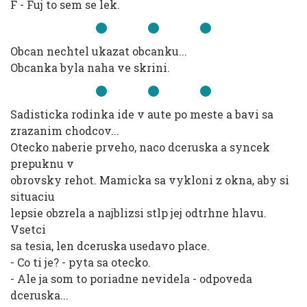
F - Fuj to sem se lek.
Obcan nechtel ukazat obcanku...
Obcanka byla naha ve skrini.
Sadisticka rodinka ide v aute po meste a bavi sa
zrazanim chodcov...
Otecko naberie prveho, naco dceruska a syncek
prepuknu v
obrovsky rehot. Mamicka sa vykloni z okna, aby si
situaciu
lepsie obzrela a najblizsi stlp jej odtrhne hlavu.
Vsetci
sa tesia, len dceruska usedavo place.
- Co ti je? - pyta sa otecko.
- Ale ja som to poriadne nevidela - odpoveda
dceruska...