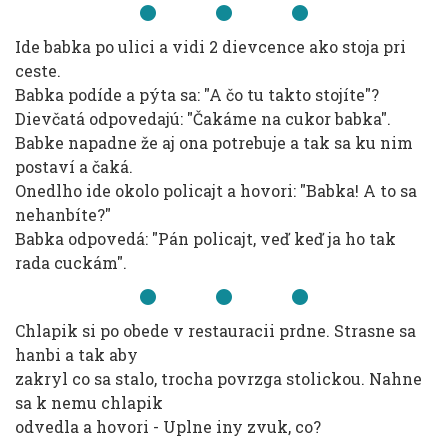
Ide babka po ulici a vidi 2 dievcence ako stoja pri
ceste.
Babka podíde a pýta sa: "A čo tu takto stojíte"?
Dievčatá odpovedajú: "Čakáme na cukor babka".
Babke napadne že aj ona potrebuje a tak sa ku nim
postaví a čaká.
Onedlho ide okolo policajt a hovori: "Babka! A to sa
nehanbíte?"
Babka odpovedá: "Pán policajt, veď keď ja ho tak
rada cuckám".
Chlapik si po obede v restauracii prdne. Strasne sa
hanbi a tak aby
zakryl co sa stalo, trocha povrzga stolickou. Nahne
sa k nemu chlapik
odvedla a hovori - Uplne iny zvuk, co?