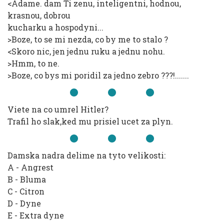
<Adame. dam Ti zenu, inteligentni, hodnou,
krasnou, dobrou
kucharku a hospodyni...
>Boze, to se mi nezda, co by me to stalo ?
<Skoro nic, jen jednu ruku a jednu nohu.
>Hmm, to ne.
>Boze, co bys mi poridil za jedno zebro ???!.......
Viete na co umrel Hitler?
Trafil ho slak,ked mu prisiel ucet za plyn.
Damska nadra delime na tyto velikosti:
A - Angrest
B - Bluma
C - Citron
D - Dyne
E - Extra dyne