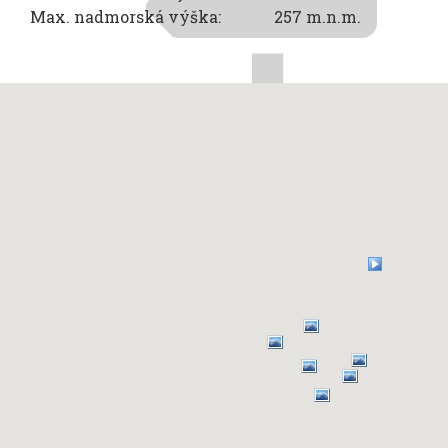
Max. nadmorská výška:
257 m.n.m.