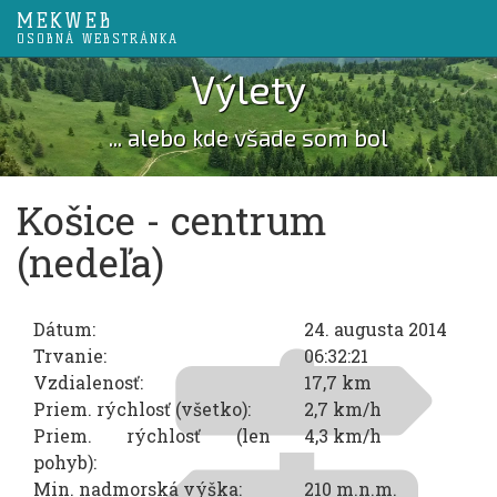
MEKWEB
OSOBNÁ WEBSTRÁNKA
Výlety
... alebo kde všade som bol
Košice - centrum
(nedeľa)
Dátum:
24. augusta 2014
Trvanie:
06:32:21
Vzdialenosť:
17,7 km
Priem. rýchlosť (všetko):
2,7 km/h
Priem. rýchlosť (len
4,3 km/h
pohyb):
Min. nadmorská výška:
210 m.n.m.