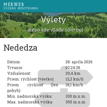
MEKWEB
OSOBNÁ WEBSTRÁNKA
Výlety
... alebo kde všade som bol
Nededza
Dátum:
28. apríla 2026
Trvanie:
02:24:38
Vzdialenosť:
29,4 km
Priem. rýchlosť (všetko):
12,2 km/h
Priem. rýchlosť (len
18,1 km/h
pohyb):
Min. nadmorská výška:
330 m.n.m.
Max. nadmorská výška:
395 m.n.m.