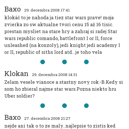
Baxo
29. decembra 2008 17:41
klokáč to je nahoda ja tiez star wars prave! moja
zvierka zo sw aktualne tvori cenu 15 až 16 tisic.
prestan mysliet na stare hry a zahraj si radej Star
wars republic comando, battlefront I or II, force
unleashed (na konzoly), jedi knight jedi academy I
or II, republic of siths lord atd...je toho vela
Klokan
29. decembra 2008 14:31
Zelam vesele vianoce a stastny novy rok:-B.Kedy si
som ho zbieral najme star wars.Pozna niekto hru
Uber soldier?
Baxo
27. decembra 2008 21:27
nejde ani tak o to ze maly..najlepsie to zistis ked