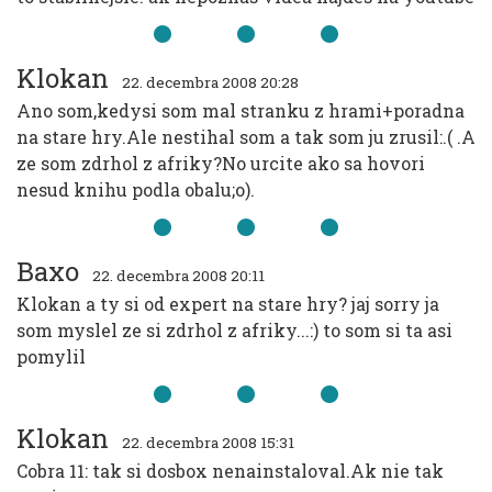
Klokan
22. decembra 2008 20:28
Ano som,kedysi som mal stranku z hrami+poradna
na stare hry.Ale nestihal som a tak som ju zrusil:.( .A
ze som zdrhol z afriky?No urcite ako sa hovori
nesud knihu podla obalu;o).
Baxo
22. decembra 2008 20:11
Klokan a ty si od expert na stare hry? jaj sorry ja
som myslel ze si zdrhol z afriky...:) to som si ta asi
pomylil
Klokan
22. decembra 2008 15:31
Cobra 11: tak si dosbox nenainstaloval.Ak nie tak