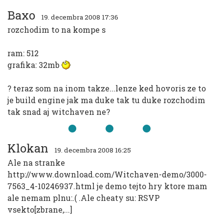
Baxo
19. decembra 2008 17:36
rozchodim to na kompe s
ram: 512
grafika: 32mb
? teraz som na inom takze...lenze ked hovoris ze to
je build engine jak ma duke tak tu duke rozchodim
tak snad aj witchaven ne?
Klokan
19. decembra 2008 16:25
Ale na stranke
http://www.download.com/Witchaven-demo/3000-
7563_4-10246937.html je demo tejto hry ktore mam
ale nemam plnu:.( .Ale cheaty su: RSVP
vsekto[zbrane,...]