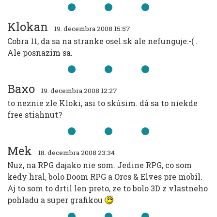
Klokan
19. decembra 2008 15:57
Cobra 11, da sa na stranke osel.sk ale nefunguje:-( .
Ale posnazim sa.
Baxo
19. decembra 2008 12:27
to neznie zle Kloki, asi to skúsim. dá sa to niekde
free stiahnut?
Mek
18. decembra 2008 23:34
Nuz, na RPG dajako nie som. Jedine RPG, co som
kedy hral, bolo Doom RPG a Orcs & Elves pre mobil.
Aj to som to drtil len preto, ze to bolo 3D z vlastneho
pohladu a super grafikou