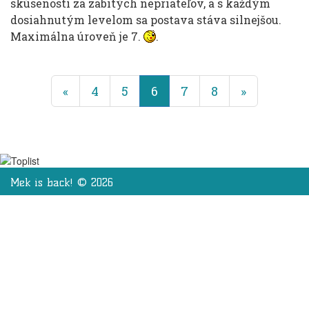
skúseností za zabitých nepriateľov, a s každým
dosiahnutým levelom sa postava stáva silnejšou.
Maximálna úroveň je 7.
.
(terajšie)
«
4
5
6
7
8
»
Mek is back! © 2026