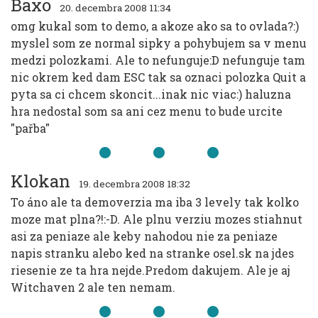
Baxo
20. decembra 2008 11:34
omg kukal som to demo, a akoze ako sa to ovlada?:)
myslel som ze normal sipky a pohybujem sa v menu
medzi polozkami. Ale to nefunguje:D nefunguje tam
nic okrem ked dam ESC tak sa oznaci polozka Quit a
pyta sa ci chcem skoncit...inak nic viac:) haluzna
hra nedostal som sa ani cez menu to bude urcite
"pařba"
Klokan
19. decembra 2008 18:32
To áno ale ta demoverzia ma iba 3 levely tak kolko
moze mat plna?!:-D. Ale plnu verziu mozes stiahnut
asi za peniaze ale keby nahodou nie za peniaze
napis stranku alebo ked na stranke osel.sk na jdes
riesenie ze ta hra nejde.Predom dakujem. Ale je aj
Witchaven 2 ale ten nemam.