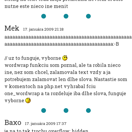
nutne este nieco ine menit
Mek
17. januára 2009 21:18
aaaaaaaaaaaaaaaaaaaaaaaaaaaaaaaaaaaaaaaaaaaaaaaa
aaaaaaaaaaaaaaaaaaaaaaaaaaaaaaaaaaaaaaaaa:-B
// uz to funguje, vyborne
wordwrap funkciu som poznal, ale ta robila nieco
ine, nez som chcel, zalamovala text vzdy a ja
potrebujem zalamovat len dlhe slova. Nastastie som
v komentoch na php.net vyhrabal fciu
one_wordwrap a ta rozdeluje iba dlhe slova, funguje
vyborne
Baxo
17. januára 2009 17:37
je na to tak trochu overflow: hidden