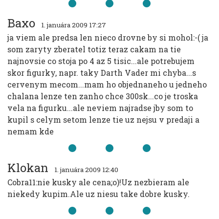
Baxo
1. januára 2009 17:27
ja viem ale predsa len nieco drovne by si mohol:-( ja
som zaryty zberatel totiz teraz cakam na tie
najnovsie co stoja po 4 az 5 tisic...ale potrebujem
skor figurky, napr. taky Darth Vader mi chyba...s
cervenym mecom...mam ho objednaneho u jedneho
chalana lenze ten zanho chce 300sk...co je troska
vela na figurku...ale neviem najradse jby som to
kupil s celym setom lenze tie uz nejsu v predaji a
nemam kde
Klokan
1. januára 2009 12:40
Cobra11:nie kusky ale cena;o)!Uz nezbieram ale
niekedy kupim.Ale uz niesu take dobre kusky.