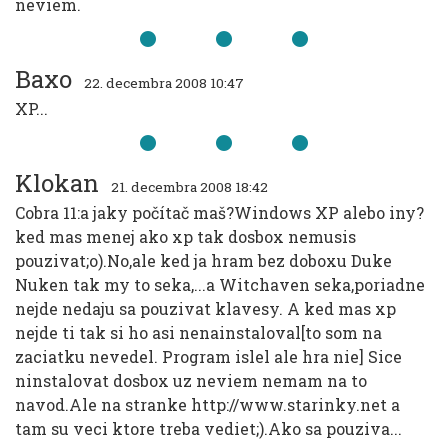
neviem.
Baxo
22. decembra 2008 10:47
XP...
Klokan
21. decembra 2008 18:42
Cobra 11:a jaky počítač maš?Windows XP alebo iny?
ked mas menej ako xp tak dosbox nemusis
pouzivat;o).No,ale ked ja hram bez doboxu Duke
Nuken tak my to seka,...a Witchaven seka,poriadne
nejde nedaju sa pouzivat klavesy. A ked mas xp
nejde ti tak si ho asi nenainstaloval[to som na
zaciatku nevedel. Program islel ale hra nie] Sice
ninstalovat dosbox uz neviem nemam na to
navod.Ale na stranke http://www.starinky.net a
tam su veci ktore treba vediet;).Ako sa pouziva...