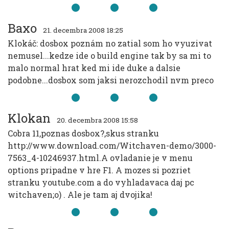
Baxo
21. decembra 2008 18:25
Klokáč: dosbox poznám no zatial som ho vyuzivat
nemusel...kedze ide o build engine tak by sa mi to
malo normal hrat ked mi ide duke a dalsie
podobne...dosbox som jaksi nerozchodil nvm preco
Klokan
20. decembra 2008 15:58
Cobra 11,poznas dosbox?,skus stranku
http://www.download.com/Witchaven-demo/3000-
7563_4-10246937.html.A ovladanie je v menu
options pripadne v hre F1. A mozes si pozriet
stranku youtube.com a do vyhladavaca daj pc
witchaven;o) . Ale je tam aj dvojika!