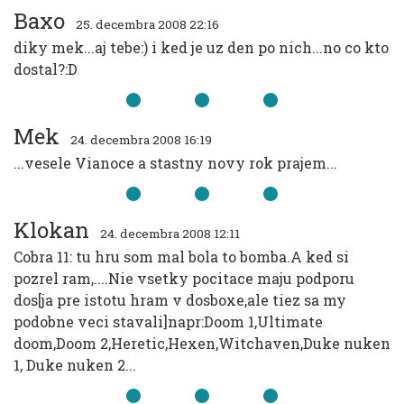
Baxo
25. decembra 2008 22:16
diky mek...aj tebe:) i ked je uz den po nich...no co kto
dostal?:D
Mek
24. decembra 2008 16:19
...vesele Vianoce a stastny novy rok prajem...
Klokan
24. decembra 2008 12:11
Cobra 11: tu hru som mal bola to bomba.A ked si
pozrel ram,....Nie vsetky pocitace maju podporu
dos[ja pre istotu hram v dosboxe,ale tiez sa my
podobne veci stavali]napr:Doom 1,Ultimate
doom,Doom 2,Heretic,Hexen,Witchaven,Duke nuken
1, Duke nuken 2...