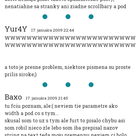
nenatiahne sa stranky ani ziadne scrollbary a pod
Yur4Y
17. januára 2009 22:44
WWWWWWWWWWWWWWWWWWWWWWWW
WWWWWWWWWWWWWWWWWWWWWWWW
a toto je presne problem, niektore pismena su proste
prilis siroke;)
Baxo
17. januára 2009 21:45
tu fciu poznam, ale:( neviem tie parametre ako
width a pod co s tym...
skusal som to uz s tym ale furt to pisalo chybu asi
som robil nieco zle lebo som iba prepisal nazov
string na text teda moju premennu neviem ci bolo