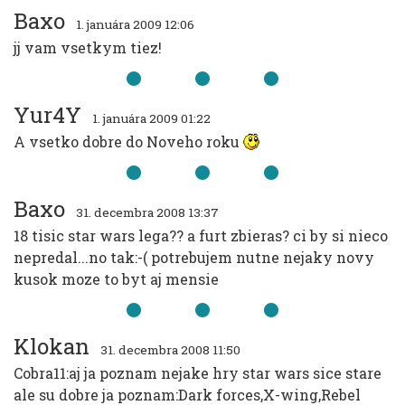
Baxo
1. januára 2009 12:06
jj vam vsetkym tiez!
Yur4Y
1. januára 2009 01:22
A vsetko dobre do Noveho roku
Baxo
31. decembra 2008 13:37
18 tisic star wars lega?? a furt zbieras? ci by si nieco
nepredal...no tak:-( potrebujem nutne nejaky novy
kusok moze to byt aj mensie
Klokan
31. decembra 2008 11:50
Cobra11:aj ja poznam nejake hry star wars sice stare
ale su dobre ja poznam:Dark forces,X-wing,Rebel