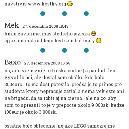
navstivis www.kostky.org
Mek
27. decembra 2008 18:43
hmm zavidime, mas stedreho jeziska
aj ja som mal rad lego ked som bol maly
Baxo
27. decembra 2008 15:56
no, ano viem znie to troska cudne:) a par ludi len
vyvalilo oci, ale dostal som obalku kde bolo
300euro...to ma dost potesilo. predsa je to prinos pre
studenta ktory nepracuje zatial a nema vek este ani
na brigadu, da sa robit aj na cierno...ale na co. aby
som to upresnil to je v prepocte okolo 9 000sk, kedze
100eur je okolo 3 000sk.
ostatne bolo oblecenie, nejake LEGO samozrejme