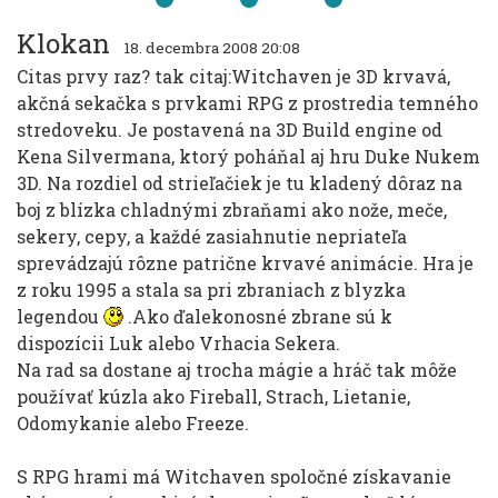
Klokan
18. decembra 2008 20:08
Citas prvy raz? tak citaj:Witchaven je 3D krvavá,
akčná sekačka s prvkami RPG z prostredia temného
stredoveku. Je postavená na 3D Build engine od
Kena Silvermana, ktorý poháňal aj hru Duke Nukem
3D. Na rozdiel od strieľačiek je tu kladený dôraz na
boj z blízka chladnými zbraňami ako nože, meče,
sekery, cepy, a každé zasiahnutie nepriateľa
sprevádzajú rôzne patrične krvavé animácie. Hra je
z roku 1995 a stala sa pri zbraniach z blyzka
legendou
.Ako ďalekonosné zbrane sú k
dispozícii Luk alebo Vrhacia Sekera.
Na rad sa dostane aj trocha mágie a hráč tak môže
používať kúzla ako Fireball, Strach, Lietanie,
Odomykanie alebo Freeze.
S RPG hrami má Witchaven spoločné získavanie