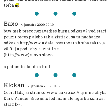
treba
Baxo
4. januára 2009 20:19
btw mek preco nezavedies kurna odkazy? ved staci
pouzit regexp alebo tak a zistit ci sa tu nachadza
odkaz s http/www a dalej osetrovat zhruba takto [a-
z0-9 -] a pod...aby si zistil ze
(http://www).slovo.slovo
a potom to dat do a href
Klokan
2. januára 2009 18:59
Cobra11:daj si stranku www.aukro.cz.A aj mne chyba
Dark Vander. Sice jeho lod mam ale figurku som asi
stratil:-< .