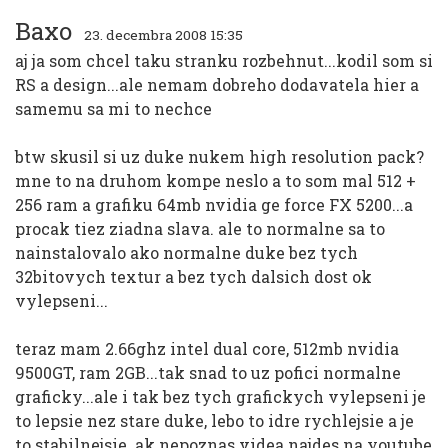
Baxo
23. decembra 2008 15:35
aj ja som chcel taku stranku rozbehnut...kodil som si
RS a design...ale nemam dobreho dodavatela hier a
samemu sa mi to nechce
btw skusil si uz duke nukem high resolution pack?
mne to na druhom kompe neslo a to som mal 512 +
256 ram a grafiku 64mb nvidia ge force FX 5200...a
procak tiez ziadna slava. ale to normalne sa to
nainstalovalo ako normalne duke bez tych
32bitovych textur a bez tych dalsich dost ok
vylepseni...
teraz mam 2.66ghz intel dual core, 512mb nvidia
9500GT, ram 2GB...tak snad to uz pofici normalne
graficky...ale i tak bez tych grafickych vylepseni je
to lepsie nez stare duke, lebo to idre rychlejsie a je
to stabilnejsie. ak nepoznas videa najdes na youtube