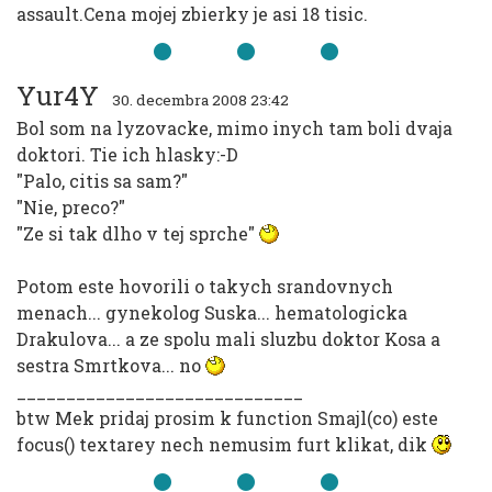
assault.Cena mojej zbierky je asi 18 tisic.
Yur4Y
30. decembra 2008 23:42
Bol som na lyzovacke, mimo inych tam boli dvaja
doktori. Tie ich hlasky:-D
"Palo, citis sa sam?"
"Nie, preco?"
"Ze si tak dlho v tej sprche"
Potom este hovorili o takych srandovnych
menach... gynekolog Suska... hematologicka
Drakulova... a ze spolu mali sluzbu doktor Kosa a
sestra Smrtkova... no
_____________________________
btw Mek pridaj prosim k function Smajl(co) este
focus() textarey nech nemusim furt klikat, dik