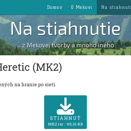
Domov
O Mekovi
Na stiahnut
Na stiahnutie
... z Mekovej tvorby a mnoho iného
Heretic (MK2)
ných na hranie po sieti.
STIAHNUŤ
MK2.rar :: 65,16 KB