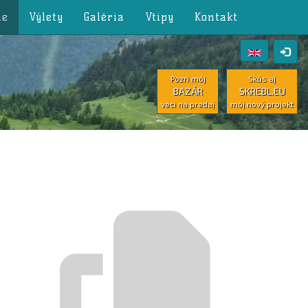
ie
Výlety
Galéria
Vtipy
Kontakt
Pozri môj
Skús aj
BAZÁR
SKREBL.EU
veci na predaj
môj nový projekt