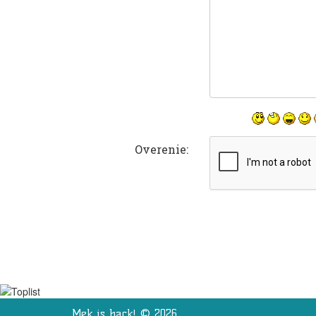
Overenie:
Mek is back! © 2026