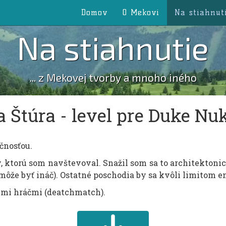
Domov
O Mekovi
Na stiahnut
Na stiahnutie
... z Mekovej tvorby a mnoho iného
Štúra - level pre Duke N
čnosťou.
, ktorú som navštevoval. Snažil som sa to architektonick
môže byť ináč). Ostatné poschodia by sa kvôli limitom e
rými hráčmi (deatchmatch).