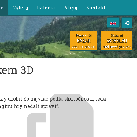
ie
Výlety
Galéria
Vtipy
Kontakt
Pozri môj
Skús aj
BAZÁR
SKREBL.EU
veci na predaj
môj nový projekt
ukem 3D
y urobiť čo najviac podľa skutočnosti, teda
nginu hry nedali spraviť.