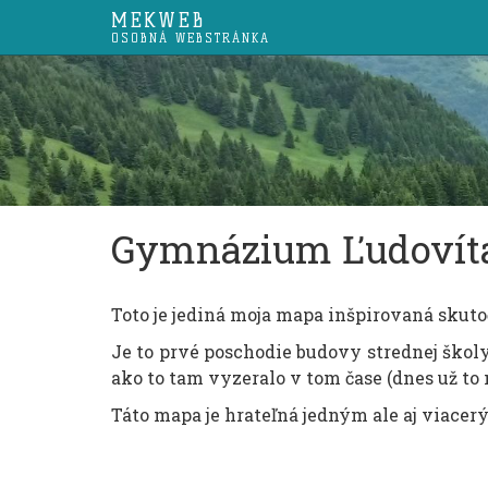
MEKWEB
OSOBNÁ WEBSTRÁNKA
Gymnázium Ľudovíta 
Toto je jediná moja mapa inšpirovaná skuto
Je to prvé poschodie budovy strednej školy
ako to tam vyzeralo v tom čase (dnes už to 
Táto mapa je hrateľná jedným ale aj viace