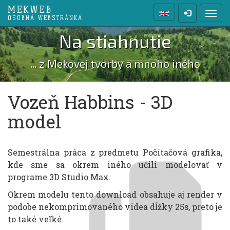
MEKWEB
Prep
OSOBNÁ WEBSTRÁNKA
Na stiahnutie
... z Mekovej tvorby a mnoho iného
Vozeň Habbins - 3D
model
Semestrálna práca z predmetu Počítačová grafika,
kde sme sa okrem iného učili modelovať v
programe 3D Studio Max.
Okrem modelu tento download obsahuje aj render v
podobe nekomprimovaného videa dĺžky 25s, preto je
to také veľké.