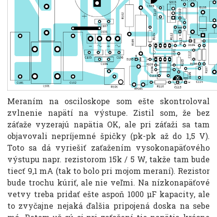
Meraním na osciloskope som ešte skontroloval
zvlnenie napätí na výstupe. Zistil som, že bez
záťaže vyzerajú napätia OK, ale pri záťaži sa tam
objavovali nepríjemné špičky (pk-pk až do 1,5 V).
Toto sa dá vyriešiť zaťažením vysokonapäťového
výstupu napr. rezistorom 15k / 5 W, takže tam bude
tiecť 9,1 mA (tak to bolo pri mojom meraní). Rezistor
bude trochu kúriť, ale nie veľmi. Na nízkonapäťové
vetvy treba pridať ešte aspoň 1000 μF kapacity, ale
to zvyčajne nejaká ďalšia pripojená doska na sebe