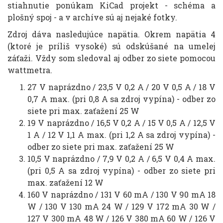
stiahnutie ponúkam KiCad projekt - schéma a
plošný spoj - a v archíve sú aj nejaké fotky.
Zdroj dáva nasledujúce napätia. Okrem napätia 4
(ktoré je príliš vysoké) sú odskúšané na umelej
záťaži. Vždy som sledoval aj odber zo siete pomocou
wattmetra.
27 V naprázdno / 23,5 V 0,2 A / 20 V 0,5 A / 18 V
0,7 A max. (pri 0,8 A sa zdroj vypína) - odber zo
siete pri max. zaťažení 25 W
19 V naprázdno / 16,5 V 0,2 A / 15 V 0,5 A / 12,5 V
1 A / 12 V 1,1 A max. (pri 1,2 A sa zdroj vypína) -
odber zo siete pri max. zaťažení 25 W
10,5 V naprázdno / 7,9 V 0,2 A / 6,5 V 0,4 A max.
(pri 0,5 A sa zdroj vypína) - odber zo siete pri
max. zaťažení 12 W
160 V naprázdno / 131 V 60 mA / 130 V 90 mA 18
W / 130 V 130 mA 24 W / 129 V 172 mA 30 W /
127 V 300 mA 48 W / 126 V 380 mA 60 W / 126 V