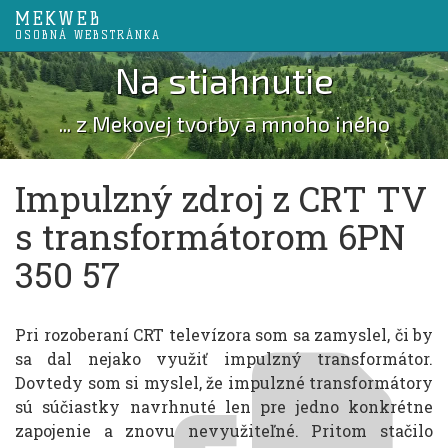
MEKWEB
OSOBNÁ WEBSTRÁNKA
Na stiahnutie
... z Mekovej tvorby a mnoho iného
Impulzný zdroj z CRT TV
s transformátorom 6PN
350 57
Pri rozoberaní CRT televízora som sa zamyslel, či by
sa dal nejako využiť impulzný transformátor.
Dovtedy som si myslel, že impulzné transformátory
sú súčiastky navrhnuté len pre jedno konkrétne
zapojenie a znovu nevyužiteľné. Pritom stačilo