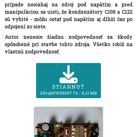
prípade nesiahaj na zdroj pod napätím a pred
manipuláciou sa uisti, že kondenzátory C108 a C122
sú vybité - môžu ostať pod napätím aj dlhší čas po
odpojení zo siete.
Autor nenesie žiadnu zodpovednosť za škody
spôsobené pri stavbe tohto zdroja. Všetko robíš na
vlastnú zodpovednosť.
STIAHNUŤ
Zdroj6PN35057.7z :: 5,31 MB