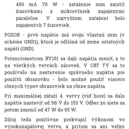
450 mA 70 W - zaťaženie som zaistil
žiarovkami z mikrovlniek zapojenými
paralelne. V najvyššom zaťažení bolo
zapojených 7 žiaroviek.
POZOR - prvé napätie má svoju vlastnú zem (v
schéme GND1), ktorá je odlišná od zeme ostatných
napätí (GND).
Potenciometrom RV101 sa dajú napätia meniť, a to
na všetkých vetvách zároveň. V CRT TV sa to
používalo na nastavenie správneho napätia pre
použitú obrazovku - bolo možné použiť viacero
rôznych typov obrazoviek na rôzne napätia.
Pri maximálnej záťaži 4. vetvy (viď hore) sa dalo
napätie nastaviť od 98 V do 153 V. Odber zo siete sa
potom zmenil od 47 W do 95 W.
Zdroj teda pozitívne prekvapil výkonom vo
vysokonapäťovej vetve, a pritom sa ani veľmi