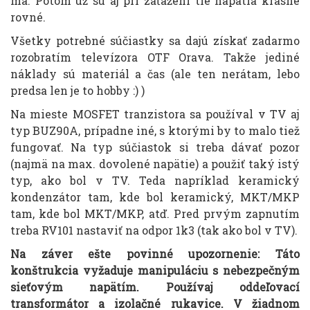
má. Potom už sú aj pri zaťažení tie napätia krásne
rovné.
Všetky potrebné súčiastky sa dajú získať zadarmo
rozobratím televízora OTF Orava. Takže jediné
náklady sú materiál a čas (ale ten nerátam, lebo
predsa len je to hobby :) )
Na mieste MOSFET tranzistora sa používal v TV aj
typ BUZ90A, prípadne iné, s ktorými by to malo tiež
fungovať. Na typ súčiastok si treba dávať pozor
(najmä na max. dovolené napätie) a použiť taký istý
typ, ako bol v TV. Teda napríklad keramický
kondenzátor tam, kde bol keramický, MKT/MKP
tam, kde bol MKT/MKP, atď. Pred prvým zapnutím
treba RV101 nastaviť na odpor 1k3 (tak ako bol v TV).
Na záver ešte povinné upozornenie: Táto
konštrukcia vyžaduje manipuláciu s nebezpečným
sieťovým napätím. Používaj oddeľovací
transformátor a izolačné rukavice. V žiadnom