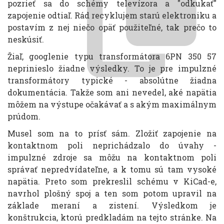
pozrieť sa do schémy televízora a "odkukať"
zapojenie odtiaľ. Rád recyklujem starú elektroniku a
postavím z nej niečo opäť použiteľné, tak prečo to
neskúsiť.
Žiaľ, googlenie typu transformátora 6PN 350 57
neprinieslo žiadne výsledky. To je pre impulzné
transformátory typické - absolútne žiadna
dokumentácia. Takže som ani nevedel, aké napätia
môžem na výstupe očakávať a s akým maximálnym
prúdom.
Musel som na to prísť sám. Zložiť zapojenie na
kontaktnom poli neprichádzalo do úvahy -
impulzné zdroje sa môžu na kontaktnom poli
správať nepredvídateľne, a k tomu sú tam vysoké
napätia. Preto som prekreslil schému v KiCad-e,
navrhol plošný spoj a ten som potom upravil na
základe meraní a zistení. Výsledkom je
konštrukcia, ktorú predkladám na tejto stránke. Na