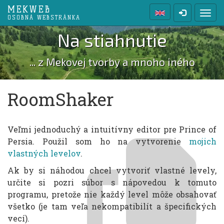
MEKWEB
Prep
OSOBNÁ WEBSTRÁNKA
Na stiahnutie
... z Mekovej tvorby a mnoho iného
RoomShaker
Veľmi jednoduchý a intuitívny editor pre Prince of
Persia. Použil som ho na vytvorenie
mojich
vlastných levelov
.
Ak by si náhodou chcel vytvoriť vlastné levely,
určite si pozri súbor s nápovedou k tomuto
programu, pretože nie každý level môže obsahovať
všetko (je tam veľa nekompatibilít a špecifických
vecí).