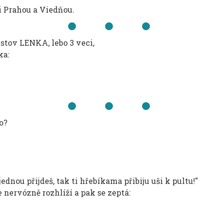
i Prahou a Viedňou.
istov LENKA, lebo 3 veci,
ka:
o?
jednou přijdeš, tak ti hřebíkama přibiju uši k pultu!"
e nervózně rozhlíží a pak se zeptá: