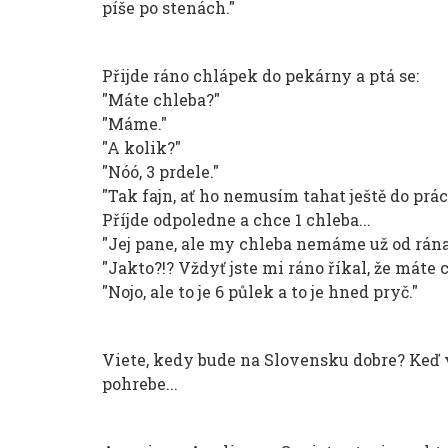
píše po stenách."
Přijde ráno chlápek do pekárny a ptá se:
"Máte chleba?"
"Máme."
"A kolik?"
"Nóó, 3 prdele."
"Tak fajn, ať ho nemusím tahat ještě do prác
Příjde odpoledne a chce 1 chleba...
"Jej pane, ale my chleba nemáme už od rána
"Jakto?!? Vždyť jste mi ráno říkal, že máte c
"Nojo, ale to je 6 půlek a to je hned pryč."
Viete, kedy bude na Slovensku dobre? Keď v
pohrebe...