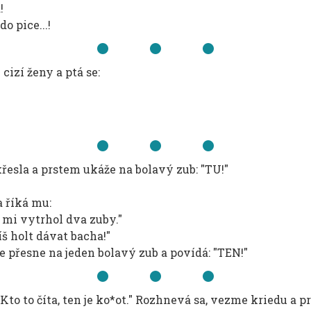
!
o pice...!
izí ženy a ptá se:
křesla a prstem ukáže na bolavý zub: "TU!"
 říká mu:
 mi vytrhol dva zuby."
š holt dávat bacha!"
e přesne na jeden bolavý zub a povídá: "TEN!"
Kto to číta, ten je ko*ot." Rozhnevá sa, vezme kriedu a pri