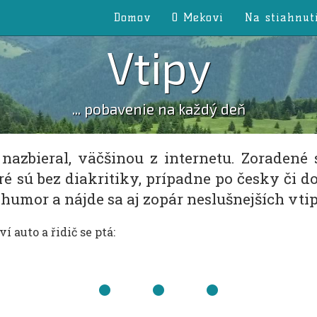
Domov
O Mekovi
Na stiahnut
Vtipy
... pobavenie na každý deň
 nazbieral, väčšinou z internetu. Zoradené
ré sú bez diakritiky, prípadne po česky či d
 humor a nájde sa aj zopár neslušnejších vtipo
í auto a řidič se ptá: