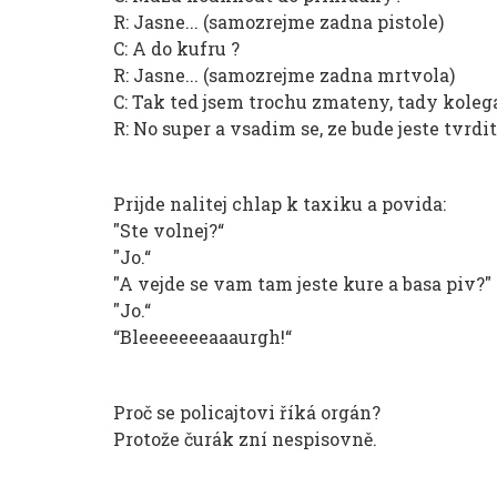
R: Jasne... (samozrejme zadna pistole)
C: A do kufru ?
R: Jasne... (samozrejme zadna mrtvola)
C: Tak ted jsem trochu zmateny, tady kolega
R: No super a vsadim se, ze bude jeste tvrdit,
Prijde nalitej chlap k taxiku a povida:
"Ste volnej?“
"Jo.“
"A vejde se vam tam jeste kure a basa piv?"
"Jo.“
“Bleeeeeeeaaaurgh!“
Proč se policajtovi říká orgán?
Protože čurák zní nespisovně.