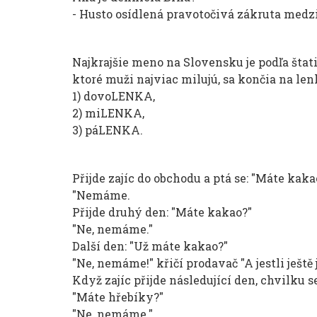
- Husto osídlená pravotočivá zákruta medz
Najkrajšie meno na Slovensku je podľa štat
ktoré muži najviac milujú, sa končia na len
1) dovoLENKA,
2) miLENKA,
3) páLENKA.
Přijde zajíc do obchodu a ptá se: "Máte kaka
"Nemáme.
Přijde druhý den: "Máte kakao?"
"Ne, nemáme."
Další den: "Už máte kakao?"
"Ne, nemáme!" křičí prodavač "A jestli ještě 
Když zajíc přijde následující den, chvilku s
"Máte hřebíky?"
"Ne, nemáme."