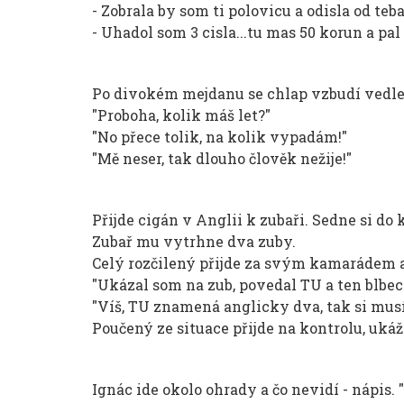
- Zobrala by som ti polovicu a odisla od teba
- Uhadol som 3 cisla...tu mas 50 korun a pal d
Po divokém mejdanu se chlap vzbudí vedle c
"Proboha, kolik máš let?"
"No přece tolik, na kolik vypadám!"
"Mě neser, tak dlouho člověk nežije!"
Přijde cigán v Anglii k zubaři. Sedne si do 
Zubař mu vytrhne dva zuby.
Celý rozčilený přijde za svým kamarádem a
"Ukázal som na zub, povedal TU a ten blbec
"Víš, TU znamená anglicky dva, tak si musí
Poučený ze situace přijde na kontrolu, ukáž
Ignác ide okolo ohrady a čo nevidí - nápis. "