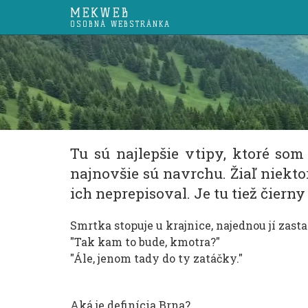
MEKWEB
OSOBNÁ WEBSTRÁNKA
Tu sú najlepšie vtipy, ktoré som
najnovšie sú navrchu. Žiaľ niekto
ich neprepisoval. Je tu tiež čierny
Smrtka stopuje u krajnice, najednou jí zastav
"Tak kam to bude, kmotra?"
"Ále, jenom tady do ty zatáčky."
Aká je definícia Brna?