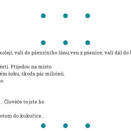
olejí, valí do pšeničního lánu,ven z pšenice, valí dál do
stí. Přijedou na místo
ém šoku, škoda pár miliónů.
o.
.. Člověče to jste ho
potom do kukuřice...