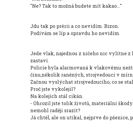
"Ne? Tak to možná budete mít kakao..."
Jdu tak po prérii a co nevidím. Bizon.
Podívám se líp a opravdu ho nevidím.
Jede vlak, najednou z ničeho nic vylítne z k
zastaví.
Policie byla alarmovaná k vlakovému neště
činu,několik raněných, strojvedoucí v mírn
Začnou vyslýchat strojvedoucího, co se stal
Proč jste vykolejil?
Na kolejích stál cikán.
- Ohrozil jste tolik životů, materiální škody.
nemohl raději srazit?
Já chtěl, ale on utíkal, nejprve do pšenice, 