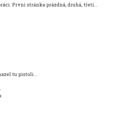
ci. První stránka prázdná, druhá, třetí...
el tu pistoli...
.
: