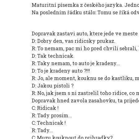
Maturitní písemka z českého jazyka. Jedno z
Na posledním řádku stálo: Tomu se říká odva
Dopravak zastavi auto, ktere jede ve meste
D: Dobry den, vas ridicsky prukaz.
R: To nemam, pac mi ho pred chvili sebrali,
D: Tak technicak.
R: Taky nemam, to auto je kradeny...
D: To je kradeny auto ?!!!
R: Jo, ale moment, kouknu se do kastliku, 
D: Jakou pistoli ?
R: No, jak jsem s ni zastrelil toho ridice, co
Dopravak hned zavola zasahovku, ta prijede, 
C: Ridicak !
R: Tady prosim...
C: Technicak !
R: Tady...
C: Muzu kouknout do prihradky?