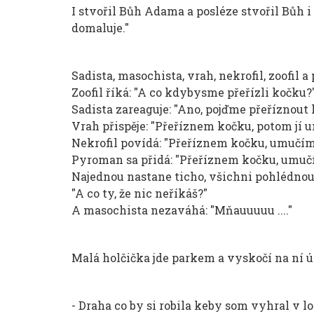
I stvořil Bůh Adama a posléze stvořil Bůh i 
domaluje."
Sadista, masochista, vrah, nekrofil, zoofil
Zoofil říká: "A co kdybysme přeřízli kočku?
Sadista zareaguje: "Ano, pojďme přeříznout
Vrah přispěje: "Přeříznem kočku, potom jí 
Nekrofil povídá: "Přeříznem kočku, umučím
Pyroman sa přidá: "Přeříznem kočku, umučím
Najednou nastane ticho, všichni pohlédnou 
"A co ty, že nic neříkáš?"
A masochista nezaváhá: "Mňauuuuu ...."
Malá holčička jde parkem a vyskočí na ní úch
- Draha co by si robila keby som vyhral v lo