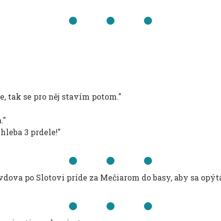
e, tak se pro něj stavím potom."
."
hleba 3 prdele!"
dova po Slotovi príde za Mečiarom do basy, aby sa opýta