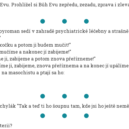
Evu. Prohlížel si Bůh Evu zepředu, zezadu, zprava i zleva
 a pyroman sedí v zahradě psychiatrické léčebny a strašně
"
 kočku a potom ji budem mučit!"
umučíme a nakonec jí zabijeme!"
e ji, zabijeme a potom znova přeřízneme!"
e ji, zabijeme, znova přeříznema a na konec jí upálíme
na masochistu a ptají sa ho:
ylák "Tak a teď ti ho šoupnu tam, kde jsi ho ještě neměla!
terii?