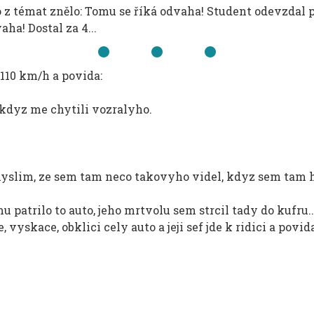
 témat znělo: Tomu se říká odvaha! Student odevzdal prá
ha! Dostal za 4...
 110 km/h a povida:
 kdyz me chytili vozralyho.
myslim, ze sem tam neco takovyho videl, kdyz sem tam haz
 mu patrilo to auto, jeho mrtvolu sem strcil tady do kufru..
vyskace, obklici cely auto a jeji sef jde k ridici a povida