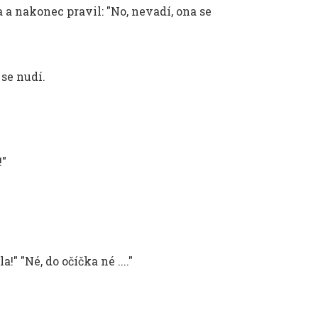
 a nakonec pravil: "No, nevadí, ona se
 se nudí.
!"
" "Né, do očíčka né ...."