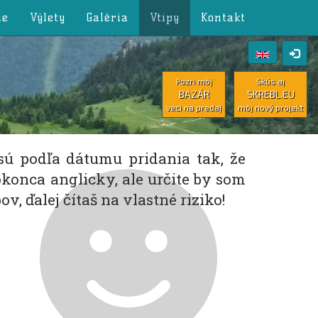
ie
Výlety
Galéria
Vtipy
Kontakt
Pozri môj
Skús aj
BAZÁR
SKREBL.EU
veci na predaj
môj nový projekt
 sú podľa dátumu pridania tak, že
okonca anglicky, ale určite by som
v, ďalej čítaš na vlastné riziko!