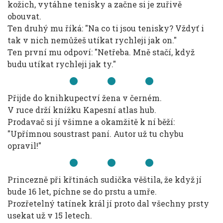
kožich, vytáhne tenisky a začne si je zuřivě
obouvat.
Ten druhý mu říká: "Na co ti jsou tenisky? Vždyť i
tak v nich nemůžeš utíkat rychleji jak on."
Ten první mu odpoví: "Netřeba. Mně stačí, když
budu utíkat rychleji jak ty."
Přijde do knihkupectví žena v černém.
V ruce drží knížku Kapesní atlas hub.
Prodavač si jí všimne a okamžitě k ní běží:
"Upřímnou soustrast paní. Autor už tu chybu
opravil!"
Princezně při křtinách sudička věštila, že když jí
bude 16 let, píchne se do prstu a umře.
Prozřetelný tatínek král jí proto dal všechny prsty
usekat už v 15 letech.