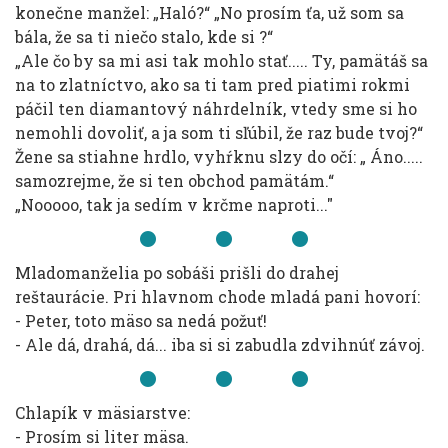
konečne manžel: „Haló?“ „No prosím ťa, už som sa
bála, že sa ti niečo stalo, kde si ?“
„Ale čo by sa mi asi tak mohlo stať..... Ty, pamätáš sa
na to zlatníctvo, ako sa ti tam pred piatimi rokmi
páčil ten diamantový náhrdelník, vtedy sme si ho
nemohli dovoliť, a ja som ti sľúbil, že raz bude tvoj?“
Žene sa stiahne hrdlo, vyhŕknu slzy do očí: „ Áno.....
samozrejme, že si ten obchod pamätám.“
„Nooooo, tak ja sedím v krčme naproti..."
Mladomanželia po sobáši prišli do drahej
reštaurácie. Pri hlavnom chode mladá pani hovorí:
- Peter, toto mäso sa nedá požuť!
- Ale dá, drahá, dá... iba si si zabudla zdvihnúť závoj.
Chlapík v mäsiarstve:
- Prosím si liter mäsa.