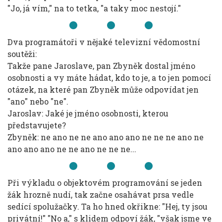
"Jo, já vím," na to tetka, "a taky moc nestojí."
Dva programátoři v nějaké televizní vědomostní
soutěži:
Takže pane Jaroslave, pan Zbyněk dostal jméno
osobnosti a vy máte hádat, kdo to je, a to jen pomocí
otázek, na které pan Zbyněk může odpovídat jen
"ano" nebo "ne".
Jaroslav: Jaké je jméno osobnosti, kterou
představujete?
Zbyněk: ne ano ne ne ano ano ano ne ne ne ano ne
ano ano ano ne ne ano ne ne ne...
Při výkladu o objektovém programování se jeden
žák hrozně nudí, tak začne osahávat prsa vedle
sedící spolužačky. Ta ho hned okřikne: "Hej, ty jsou
privátní!" "No a," s klidem odpoví žák, "však jsme ve