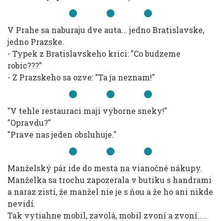
V Prahe sa naburaju dve auta... jedno Bratislavske,
jedno Prazske.
- Typek z Bratislavskeho krici: "Co budzeme
robic???"
- Z Prazskeho sa ozve: "Ta ja neznam!"
"V tehle restauraci maji vyborne sneky!"
"Opravdu?"
"Prave nas jeden obsluhuje."
Manželský pár ide do mesta na vianočné nákupy.
Manželka sa trochu zapozerala v butiku s handrami
a naraz zistí, že manžel nie je s ňou a že ho ani nikde
nevidí.
Tak vytiahne mobil, zavolá, mobil zvoní a zvoní.....