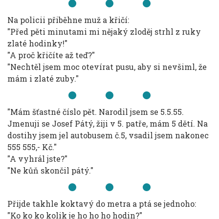
Na policii přiběhne muž a křičí:
"Před pěti minutami mi nějaký zloděj strhl z ruky
zlaté hodinky!"
"A proč křičíte až teď?"
"Nechtěl jsem moc otevírat pusu, aby si nevšiml, že
mám i zlaté zuby."
"Mám šťastné číslo pět. Narodil jsem se 5.5.55.
Jmenuji se Josef Pátý, žiji v 5. patře, mám 5 dětí. Na
dostihy jsem jel autobusem č.5, vsadil jsem nakonec
555 555,- Kč."
"A vyhrál jste?"
"Ne kůň skončil pátý."
Přijde takhle koktavý do metra a ptá se jednoho:
"Ko ko ko kolik je ho ho ho hodin?"