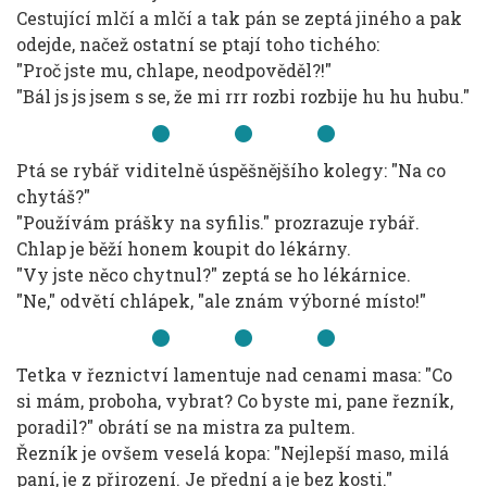
Cestující mlčí a mlčí a tak pán se zeptá jiného a pak
odejde, načež ostatní se ptají toho tichého:
"Proč jste mu, chlape, neodpověděl?!"
"Bál js js jsem s se, že mi rrr rozbi rozbije hu hu hubu."
Ptá se rybář viditelně úspěšnějšího kolegy: "Na co
chytáš?"
"Používám prášky na syfilis." prozrazuje rybář.
Chlap je běží honem koupit do lékárny.
"Vy jste něco chytnul?" zeptá se ho lékárnice.
"Ne," odvětí chlápek, "ale znám výborné místo!"
Tetka v řeznictví lamentuje nad cenami masa: "Co
si mám, proboha, vybrat? Co byste mi, pane řezník,
poradil?" obrátí se na mistra za pultem.
Řezník je ovšem veselá kopa: "Nejlepší maso, milá
paní, je z přirození. Je přední a je bez kosti."