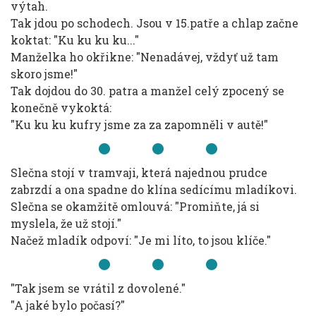
výtah.
Tak jdou po schodech. Jsou v 15.patře a chlap začne
koktat: "Ku ku ku ku..."
Manželka ho okřikne: "Nenadávej, vždyť už tam
skoro jsme!"
Tak dojdou do 30. patra a manžel celý zpocený se
konečně vykoktá:
"Ku ku ku kufry jsme za za zapomněli v autě!"
Slečna stojí v tramvaji, která najednou prudce
zabrzdí a ona spadne do klína sedícímu mladíkovi.
Slečna se okamžitě omlouvá: "Promiňte, já si
myslela, že už stojí."
Načež mladík odpoví: "Je mi líto, to jsou klíče."
"Tak jsem se vrátil z dovolené."
"A jaké bylo počasí?"