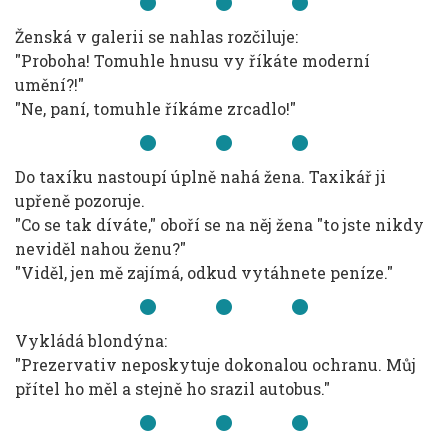
Ženská v galerii se nahlas rozčiluje:
"Proboha! Tomuhle hnusu vy říkáte moderní
umění?!"
"Ne, paní, tomuhle říkáme zrcadlo!"
Do taxíku nastoupí úplně nahá žena. Taxikář ji
upřeně pozoruje.
"Co se tak díváte," oboří se na něj žena "to jste nikdy
neviděl nahou ženu?"
"Viděl, jen mě zajímá, odkud vytáhnete peníze."
Vykládá blondýna:
"Prezervativ neposkytuje dokonalou ochranu. Můj
přítel ho měl a stejně ho srazil autobus."