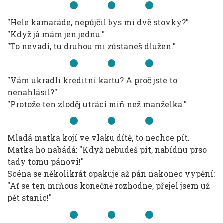
"Hele kamaráde, nepůjčil bys mi dvě stovky?"
"Když já mám jen jednu."
"To nevadí, tu druhou mi zůstaneš dlužen."
"Vám ukradli kreditní kartu? A proč jste to
nenahlásil?"
"Protože ten zloděj utrácí míň než manželka."
Mladá matka kojí ve vlaku dítě, to nechce pít.
Matka ho nabádá: "Když nebudeš pít, nabídnu prso
tady tomu pánovi!"
Scéna se několikrát opakuje až pán nakonec vypění:
"Ať se ten mrňous konečně rozhodne, přejel jsem už
pět stanic!"