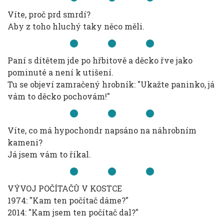
Víte, proč prd smrdí?
Aby z toho hluchý taky něco měli.
Paní s dítětem jde po hřbitově a děcko řve jako
pominuté a není k utišení.
Tu se objeví zamračený hrobník: "Ukažte paninko, já
vám to děcko pochovám!"
Víte, co má hypochondr napsáno na náhrobním
kameni?
Já jsem vám to říkal.
VÝVOJ POČÍTAČŮ V KOSTCE
1974: "Kam ten počítač dáme?"
2014: "Kam jsem ten počítač dal?"