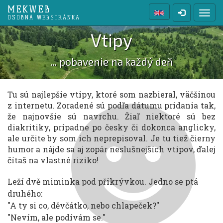
MEKWEB
Prep
OSOBNÁ WEBSTRÁNKA
Vtipy
... pobavenie na každý deň
Tu sú najlepšie vtipy, ktoré som nazbieral, väčšinou
z internetu. Zoradené sú podľa dátumu pridania tak,
že najnovšie sú navrchu. Žiaľ niektoré sú bez
diakritiky, prípadne po česky či dokonca anglicky,
ale určite by som ich neprepisoval. Je tu tiež čierny
humor a nájde sa aj zopár neslušnejších vtipov, ďalej
čítaš na vlastné riziko!
Leží dvě miminka pod přikrývkou. Jedno se ptá
druhého:
"A ty si co, děvčátko, nebo chlapeček?"
"Nevím, ale podívám se."