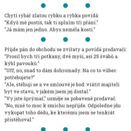
Chytí rybář zlatou rybku a rybka povídá:
"Když mě pustíš, tak ti splním tři přání."
"Já mám jen jedno. Abys neměla kosti."
Přijde pán do obchodu se zvířaty a povídá prodavači:
"Prosil bych tři potkany, dvě myši, asi 25 švábů a
kýbl pavouků."
"Uff, no, snad to dám dohromady. Na co to vůbec
potřebujete?"
"Ale, stěhuji se a ve smlouvě je bod: vrátit majiteli
byt ve stavu, v jakém jsem jej dostal."
"Vy jste šprýmař," usměje se pobaveně prodavač.
"No, mně to moc k smíchu nepřijde. Odpoledne jdu
vykopat toho dědu, ke kterému jsem se tenkrát
přistěhoval."