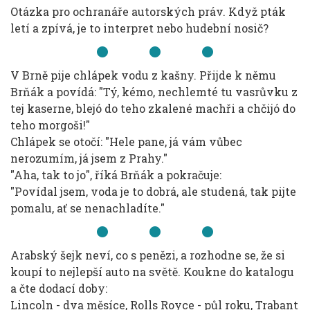
Otázka pro ochranáře autorských práv. Když pták
letí a zpívá, je to interpret nebo hudební nosič?
V Brně pije chlápek vodu z kašny. Přijde k němu
Brňák a povídá: "Tý, kémo, nechlemté tu vasrůvku z
tej kaserne, blejó do teho zkalené machři a chčijó do
teho morgoši!"
Chlápek se otočí: "Hele pane, já vám vůbec
nerozumím, já jsem z Prahy."
"Aha, tak to jo", říká Brňák a pokračuje:
"Povídal jsem, voda je to dobrá, ale studená, tak pijte
pomalu, ať se nenachladíte."
Arabský šejk neví, co s penězi, a rozhodne se, že si
koupí to nejlepší auto na světě. Koukne do katalogu
a čte dodací doby:
Lincoln - dva měsíce, Rolls Royce - půl roku, Trabant