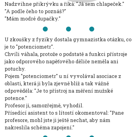
Nadzvihne přikrývku a říká: "Já sem chlapeček."
"A podle čeho to poznáš?"
"Mám modré dupačky."
U zkoušky z fyziky dostala gymnazistka otázku, co
je to "potenciometr".
Chvíli váhala, protože o podstatě a funkci přístroje
jako odporového napěťového děliče neměla ani
potuchy.
Pojem "potenciometr" u ní vyvolával asociace z
oblasti, která ji byla zjevně blíž a tak vážně
odpověděla: "Je to přístroj na měření mužské
potence."
Profesor ji, samozřejmě, vyhodil.
Přísedící asistent to s lítostí okomentoval: "Pane
profesore, mohl jste ji ještě nechat, aby nám
nakreslila schéma zapojení."