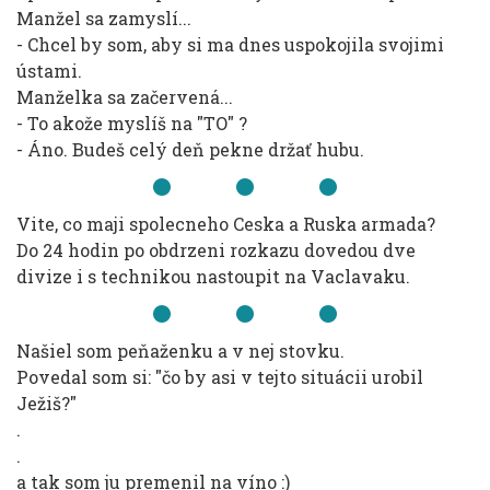
Manžel sa zamyslí...
- Chcel by som, aby si ma dnes uspokojila svojimi
ústami.
Manželka sa začervená...
- To akože myslíš na "TO" ?
- Áno. Budeš celý deň pekne držať hubu.
Vite, co maji spolecneho Ceska a Ruska armada?
Do 24 hodin po obdrzeni rozkazu dovedou dve
divize i s technikou nastoupit na Vaclavaku.
Našiel som peňaženku a v nej stovku.
Povedal som si: "čo by asi v tejto situácii urobil
Ježiš?"
.
.
a tak som ju premenil na víno :)