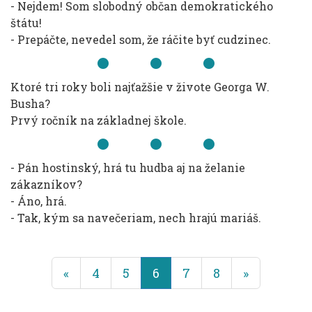
- Nejdem! Som slobodný občan demokratického
štátu!
- Prepáčte, nevedel som, že ráčite byť cudzinec.
Ktoré tri roky boli najťažšie v živote Georga W.
Busha?
Prvý ročník na základnej škole.
- Pán hostinský, hrá tu hudba aj na želanie
zákazníkov?
- Áno, hrá.
- Tak, kým sa navečeriam, nech hrajú mariáš.
(terajšie)
«
4
5
6
7
8
»