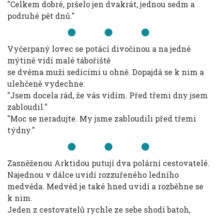
"Celkem dobré, pršelo jen dvakrát, jednou sedm a
podruhé pět dnů."
Vyčerpaný lovec se potácí divočinou a na jedné
mýtině vidí malé tábořiště
se dvěma muži sedícími u ohně. Dopajdá se k nim a
ulehčeně vydechne:
"Jsem docela rád, že vás vidím. Před třemi dny jsem
zabloudil."
"Moc se neradujte. My jsme zabloudili před třemi
týdny."
Zasněženou Arktidou putují dva polární cestovatelé.
Najednou v dálce uvidí rozzuřeného ledního
medvěda. Medvěd je také hned uvidí a rozběhne se
k nim.
Jeden z cestovatelů rychle ze sebe shodí batoh,