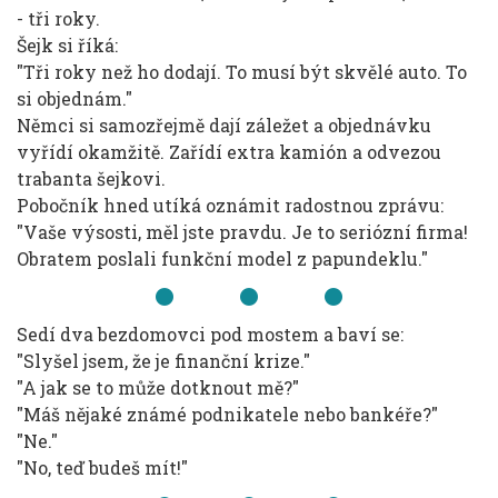
- tři roky.
Šejk si říká:
"Tři roky než ho dodají. To musí být skvělé auto. To
si objednám."
Němci si samozřejmě dají záležet a objednávku
vyřídí okamžitě. Zařídí extra kamión a odvezou
trabanta šejkovi.
Pobočník hned utíká oznámit radostnou zprávu:
"Vaše výsosti, měl jste pravdu. Je to seriózní firma!
Obratem poslali funkční model z papundeklu."
Sedí dva bezdomovci pod mostem a baví se:
"Slyšel jsem, že je finanční krize."
"A jak se to může dotknout mě?"
"Máš nějaké známé podnikatele nebo bankéře?"
"Ne."
"No, teď budeš mít!"