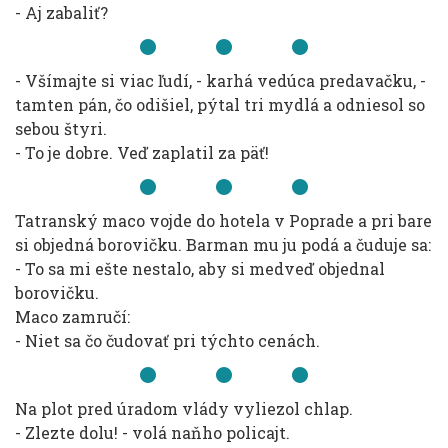
- Aj zabaliť?
- Všímajte si viac ľudí, - karhá vedúca predavačku, -
tamten pán, čo odišiel, pýtal tri mydlá a odniesol so
sebou štyri.
- To je dobre. Veď zaplatil za päť!
Tatranský maco vojde do hotela v Poprade a pri bare
si objedná borovičku. Barman mu ju podá a čuduje sa:
- To sa mi ešte nestalo, aby si medveď objednal
borovičku.
Maco zamručí:
- Niet sa čo čudovať pri týchto cenách.
Na plot pred úradom vlády vyliezol chlap.
- Zlezte dolu! - volá naňho policajt.