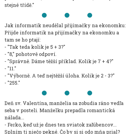
stejné třídě."
Jak informatik neudělal přijímačky na ekonomku:
Přijde informatik na přijímačky na ekonomku a
tam se ho ptají:
- "Tak teda kolik je 5 + 3?"
- "8," pohotově odpoví.
- "Správně. Dáme těžší příklad. Kolik je 7 + 4?"
- "11."
- "Výborně. A teď nejtěžší úloha. Kolik je 2 - 3?"
- "255."
Deň sv. Valentína, manželia sa zobudia ráno vedľa
seba v posteli. Manželku prepadla romantická
nálada...
- Ferko, keď už je dnes ten sviatok zaľúbencov...
Splním ti niečo pekné. Čo by si si odo mňa prial?