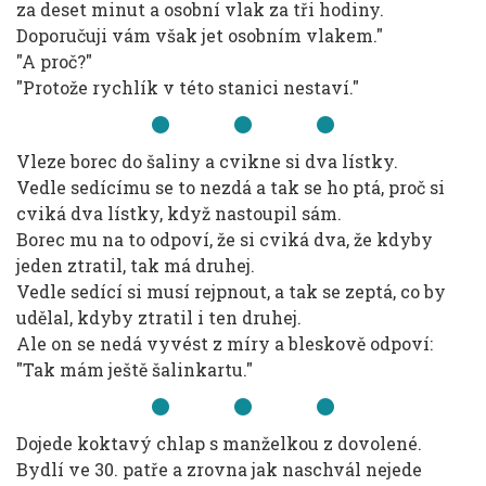
za deset minut a osobní vlak za tři hodiny.
Doporučuji vám však jet osobním vlakem."
"A proč?"
"Protože rychlík v této stanici nestaví."
Vleze borec do šaliny a cvikne si dva lístky.
Vedle sedícímu se to nezdá a tak se ho ptá, proč si
cviká dva lístky, když nastoupil sám.
Borec mu na to odpoví, že si cviká dva, že kdyby
jeden ztratil, tak má druhej.
Vedle sedící si musí rejpnout, a tak se zeptá, co by
udělal, kdyby ztratil i ten druhej.
Ale on se nedá vyvést z míry a bleskově odpoví:
"Tak mám ještě šalinkartu."
Dojede koktavý chlap s manželkou z dovolené.
Bydlí ve 30. patře a zrovna jak naschvál nejede