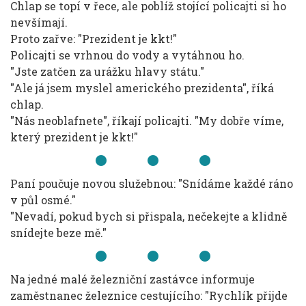
Chlap se topí v řece, ale poblíž stojící policajti si ho
nevšímají.
Proto zařve: "Prezident je kkt!"
Policajti se vrhnou do vody a vytáhnou ho.
"Jste zatčen za urážku hlavy státu."
"Ale já jsem myslel amerického prezidenta", říká
chlap.
"Nás neoblafnete", říkají policajti. "My dobře víme,
který prezident je kkt!"
Paní poučuje novou služebnou: "Snídáme každé ráno
v půl osmé."
"Nevadí, pokud bych si přispala, nečekejte a klidně
snídejte beze mě."
Na jedné malé železniční zastávce informuje
zaměstnanec železnice cestujícího: "Rychlík přijde