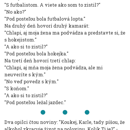
"S futbalistom. A viete ako som to zistil?"
"No ako?"
"Pod posteľou bola futbalová lopta."
Na druhý deň hovorí druhý kamarát:
"Chlapi, aj moja žena ma podvádza a predstavte si, že
s hokejistom."
"A ako si to zistil?"
"Pod posteľou bola hokejka."
Na tretí deň hovorí tretí chlap:
"Chlapi, aj mňa moja žena podvádza, ale mi
neuveríte s kým."
"No veď povedz s kým."
"S koňom."
"A ako si to zistil?"
"Pod posteľou ležal jazdec."
Dva opilci čtou noviny: "Koukej, Karle, tady píšou, že
alkohol zkracuje život na polovinu. Kolik Ti je?" -