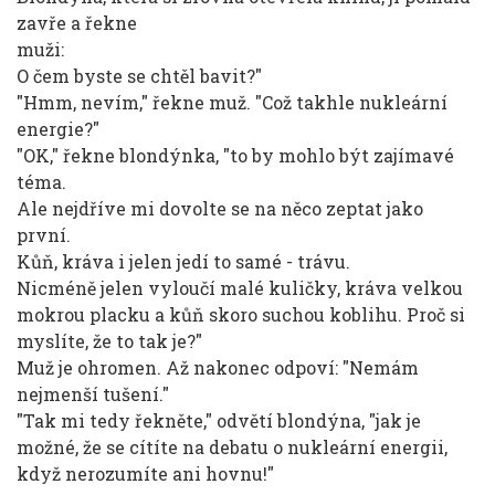
zavře a řekne
muži:
O čem byste se chtěl bavit?"
"Hmm, nevím," řekne muž. "Což takhle nukleární
energie?"
"OK," řekne blondýnka, "to by mohlo být zajímavé
téma.
Ale nejdříve mi dovolte se na něco zeptat jako
první.
Kůň, kráva i jelen jedí to samé - trávu.
Nicméně jelen vyloučí malé kuličky, kráva velkou
mokrou placku a kůň skoro suchou koblihu. Proč si
myslíte, že to tak je?"
Muž je ohromen. Až nakonec odpoví: "Nemám
nejmenší tušení."
"Tak mi tedy řekněte," odvětí blondýna, "jak je
možné, že se cítíte na debatu o nukleární energii,
když nerozumíte ani hovnu!"