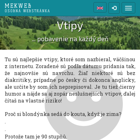
MEKWEB
Prep
OSOBNÁ WEBSTRÁNKA
Vtipy
... pobavenie na každý deň
Tu sú najlepšie vtipy, ktoré som nazbieral, väčšinou
z internetu. Zoradené sú podľa dátumu pridania tak,
že najnovšie sú navrchu. Žiaľ niektoré sú bez
diakritiky, prípadne po česky či dokonca anglicky,
ale určite by som ich neprepisoval. Je tu tiež čierny
humor a nájde sa aj zopár neslušnejších vtipov, ďalej
čítaš na vlastné riziko!
Proč si blondýnka sedá do kouta, když je zima?
.
.
Protože tam je 90 stupňů.