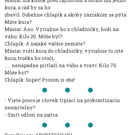
Mäsiar má kúsok pred fajrontom a ostalo mu jedno
kura, a rád by sa ho
zbavil. Dobehne chlapík a akoby zázrakom sa pýta:
Máte kura?
Mäsiar: Áno. Vytiahne ho z chladničky, hodí na
váhu: Kilo 20. Môže byť?
Chlapík: A nejaké väčšie nemáte?
Mäsiar vráti kura do chladničky, vytiahne to isté
kura, troška ho otočí,
......nenápadne pritlačí na váhu a vraví: Kilo 70.
Môže byť?
Chlapík: Super! Prosím si obe!
- Viete preco je clovek trpiaci na prokrastinaciu
nesmrtelny?
- Smrt odlozi na zajtra.