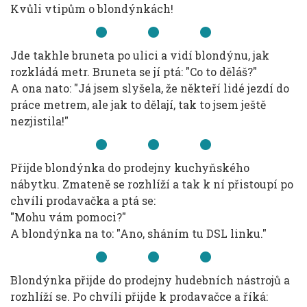
Kvůli vtipům o blondýnkách!
Jde takhle bruneta po ulici a vidí blondýnu, jak
rozkládá metr. Bruneta se jí ptá: "Co to děláš?"
A ona nato: "Já jsem slyšela, že někteří lidé jezdí do
práce metrem, ale jak to dělají, tak to jsem ještě
nezjistila!"
Přijde blondýnka do prodejny kuchyňského
nábytku. Zmateně se rozhlíží a tak k ní přistoupí po
chvíli prodavačka a ptá se:
"Mohu vám pomoci?"
A blondýnka na to: "Ano, sháním tu DSL linku."
Blondýnka přijde do prodejny hudebních nástrojů a
rozhlíží se. Po chvíli přijde k prodavačce a říká: