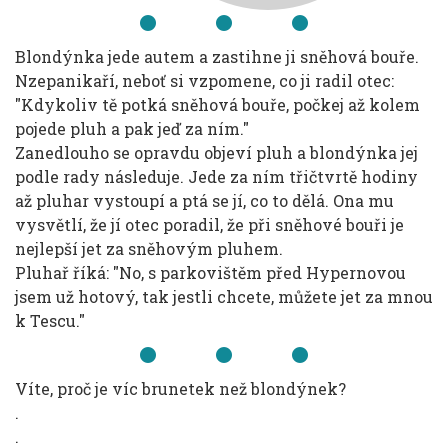
Blondýnka jede autem a zastihne ji sněhová bouře.
Nzepanikaří, neboť si vzpomene, co ji radil otec:
"Kdykoliv tě potká sněhová bouře, počkej až kolem
pojede pluh a pak jeď za ním."
Zanedlouho se opravdu objeví pluh a blondýnka jej
podle rady následuje. Jede za ním třičtvrtě hodiny
až pluhar vystoupí a ptá se jí, co to dělá. Ona mu
vysvětlí, že jí otec poradil, že při sněhové bouři je
nejlepší jet za sněhovým pluhem.
Pluhař říká: "No, s parkovištěm před Hypernovou
jsem už hotový, tak jestli chcete, můžete jet za mnou
k Tescu."
Víte, proč je víc brunetek než blondýnek?
.
.