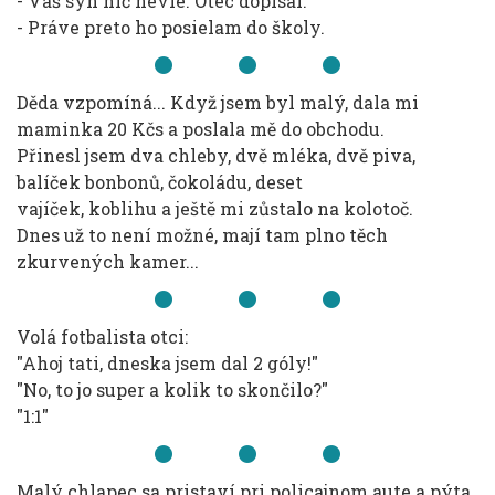
- Váš syn nič nevie. Otec dopísal:
- Práve preto ho posielam do školy.
Děda vzpomíná... Když jsem byl malý, dala mi
maminka 20 Kčs a poslala mě do obchodu.
Přinesl jsem dva chleby, dvě mléka, dvě piva,
balíček bonbonů, čokoládu, deset
vajíček, koblihu a ještě mi zůstalo na kolotoč.
Dnes už to není možné, mají tam plno těch
zkurvených kamer...
Volá fotbalista otci:
"Ahoj tati, dneska jsem dal 2 góly!"
"No, to jo super a kolik to skončilo?"
"1:1"
Malý chlapec sa pristaví pri policajnom aute a pýta