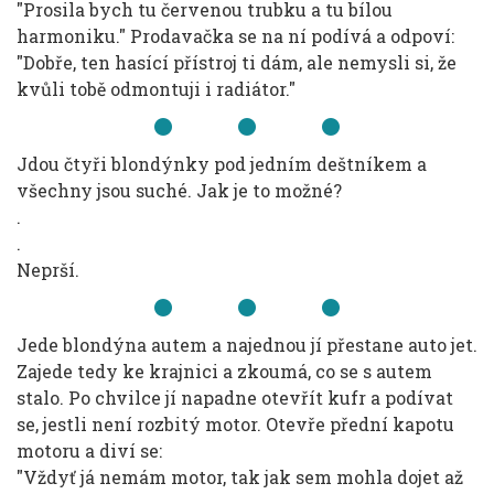
"Prosila bych tu červenou trubku a tu bílou
harmoniku." Prodavačka se na ní podívá a odpoví:
"Dobře, ten hasící přístroj ti dám, ale nemysli si, že
kvůli tobě odmontuji i radiátor."
Jdou čtyři blondýnky pod jedním deštníkem a
všechny jsou suché. Jak je to možné?
.
.
Neprší.
Jede blondýna autem a najednou jí přestane auto jet.
Zajede tedy ke krajnici a zkoumá, co se s autem
stalo. Po chvilce jí napadne otevřít kufr a podívat
se, jestli není rozbitý motor. Otevře přední kapotu
motoru a diví se:
"Vždyť já nemám motor, tak jak sem mohla dojet až