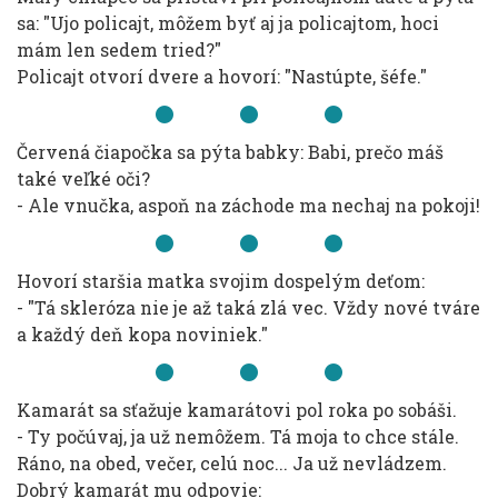
sa: "Ujo policajt, môžem byť aj ja policajtom, hoci
mám len sedem tried?"
Policajt otvorí dvere a hovorí: "Nastúpte, šéfe."
Červená čiapočka sa pýta babky: Babi, prečo máš
také veľké oči?
- Ale vnučka, aspoň na záchode ma nechaj na pokoji!
Hovorí staršia matka svojim dospelým deťom:
- "Tá skleróza nie je až taká zlá vec. Vždy nové tváre
a každý deň kopa noviniek."
Kamarát sa sťažuje kamarátovi pol roka po sobáši.
- Ty počúvaj, ja už nemôžem. Tá moja to chce stále.
Ráno, na obed, večer, celú noc... Ja už nevládzem.
Dobrý kamarát mu odpovie: