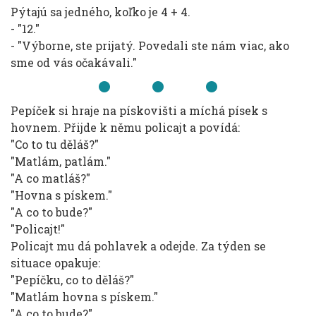
Pýtajú sa jedného, koľko je 4 + 4.
- "12."
- "Výborne, ste prijatý. Povedali ste nám viac, ako
sme od vás očakávali."
Pepíček si hraje na pískovišti a míchá písek s
hovnem. Přijde k němu policajt a povídá:
"Co to tu děláš?"
"Matlám, patlám."
"A co matláš?"
"Hovna s pískem."
"A co to bude?"
"Policajt!"
Policajt mu dá pohlavek a odejde. Za týden se
situace opakuje:
"Pepíčku, co to děláš?"
"Matlám hovna s pískem."
"A co to bude?"