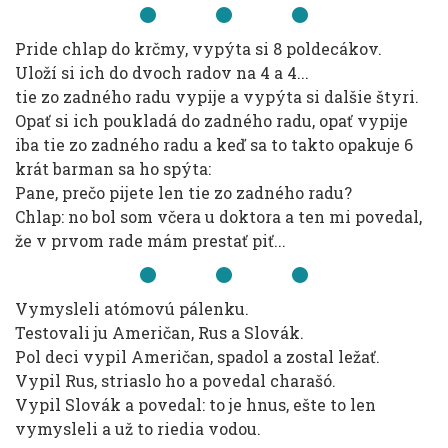
Pride chlap do krčmy, vypýta si 8 poldecákov.
Uloží si ich do dvoch radov na 4 a 4...
tie zo zadného radu vypije a vypýta si dalšie štyri.
Opať si ich poukladá do zadného radu, opať vypije
iba tie zo zadného radu a keď sa to takto opakuje 6
krát barman sa ho spýta:
Pane, prečo pijete len tie zo zadného radu?
Chlap: no bol som včera u doktora a ten mi povedal,
že v prvom rade mám prestať piť...
Vymysleli atómovú pálenku.
Testovali ju Američan, Rus a Slovák.
Pol deci vypil Američan, spadol a zostal ležať.
Vypil Rus, striaslo ho a povedal charašó.
Vypil Slovák a povedal: to je hnus, ešte to len
vymysleli a už to riedia vodou.