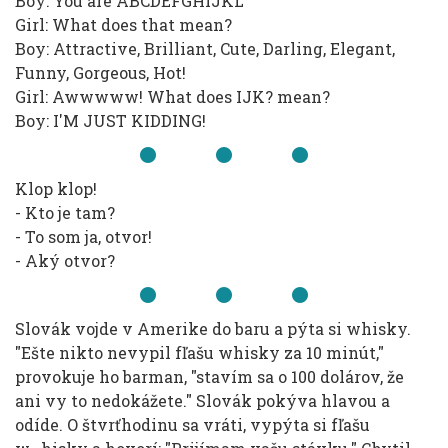
Boy: You are ABCDEFGHIJKL
Girl: What does that mean?
Boy: Attractive, Brilliant, Cute, Darling, Elegant,
Funny, Gorgeous, Hot!
Girl: Awwwww! What does IJK? mean?
Boy: I'M JUST KIDDING!
Klop klop!
- Kto je tam?
- To som ja, otvor!
- Aký otvor?
Slovák vojde v Amerike do baru a pýta si whisky.
"Ešte nikto nevypil fľašu whisky za 10 minút,"
provokuje ho barman, "stavím sa o 100 dolárov, že
ani vy to nedokážete." Slovák pokýva hlavou a
odíde. O štvrťhodinu sa vráti, vypýta si fľašu