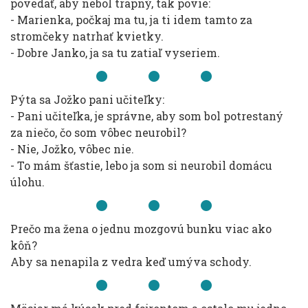
povedať, aby nebol trapný, tak povie:
- Marienka, počkaj ma tu, ja ti idem tamto za
stromčeky natrhať kvietky.
- Dobre Janko, ja sa tu zatiaľ vyseriem.
Pýta sa Jožko pani učiteľky:
- Pani učiteľka, je správne, aby som bol potrestaný
za niečo, čo som vôbec neurobil?
- Nie, Jožko, vôbec nie.
- To mám šťastie, lebo ja som si neurobil domácu
úlohu.
Prečo ma žena o jednu mozgovú bunku viac ako
kôň?
Aby sa nenapila z vedra keď umýva schody.