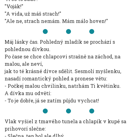
"Voják!"
"A vida, už máš strach!"
"Ale ne, strach nemám. Mám málo hoven!"
Máj lásky čas. Pohledný mladík se prochází s
pohlednou dívkou.
Po čase se chce chlapcovi strašně na záchod, na
malou, ale neví,
jak to té krásné dívce sdělit. Sesmolí myšlenku,
nasadí romantický pohled a pronese větu:
- Počkej malou chvilinku, natrhám Ti květinku.
A dívka mu odvětí:
- To je dobře, já se zatím půjdu vychcat!
Vlak vyšiel z tmavého tunela a chlapík v kupé sa
prihovorí slečne:
- Slečna, ten bol ale dlhý.