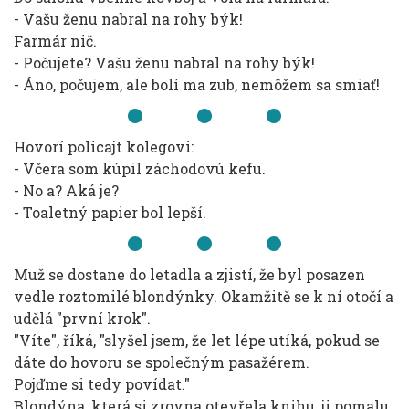
- Vašu ženu nabral na rohy býk!
Farmár nič.
- Počujete? Vašu ženu nabral na rohy býk!
- Áno, počujem, ale bolí ma zub, nemôžem sa smiať!
Hovorí policajt kolegovi:
- Včera som kúpil záchodovú kefu.
- No a? Aká je?
- Toaletný papier bol lepší.
Muž se dostane do letadla a zjistí, že byl posazen
vedle roztomilé blondýnky. Okamžitě se k ní otočí a
udělá "první krok".
"Víte", říká, "slyšel jsem, že let lépe utíká, pokud se
dáte do hovoru se společným pasažérem.
Pojďme si tedy povídat."
Blondýna, která si zrovna otevřela knihu, ji pomalu