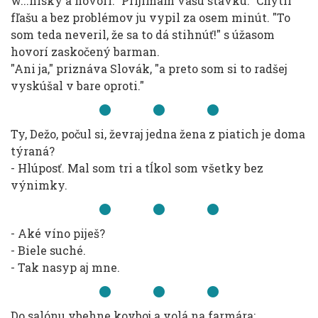
w...hisky a hovorí: "Prijímam vašu stávku." Chytil
fľašu a bez problémov ju vypil za osem minút. "To
som teda neveril, že sa to dá stihnúť!" s úžasom
hovorí zaskočený barman.
"Ani ja," priznáva Slovák, "a preto som si to radšej
vyskúšal v bare oproti."
Ty, Dežo, počul si, ževraj jedna žena z piatich je doma
týraná?
- Hlúposť. Mal som tri a tĺkol som všetky bez
výnimky.
- Aké víno piješ?
- Biele suché.
- Tak nasyp aj mne.
Do salónu vbehne kovboj a volá na farmára: