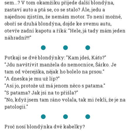
sem...? V tom okamžiku přijede další blondýna,
zastaví auto a ptá se, co se stalo? Ále, jedu a
najednou zjistím, že nemám motor. To není možné,
oboří se druhá blondýna, dojde ke svemu autu,
otevře zadní kapotu a říká: "Hele, já tady mám jeden
náhradní!!!"
Potkají se dvě blondýnky: "Kam jdeš, Káťo?"
"Jdu navštívit manžela do nemocnice, Šárko. Je
tam od včerejška, nějak ho bolelo na prsou."
"A dneska je mu už líp?"
"Asi jo, protože už má jenom něco s patama."
"S patama? Jak jsi na to přišla?"
"No, když jsem tam ráno volala, tak mi řekli, že je na
patologii."
Proč nosí blondýnka dvě kabelky?