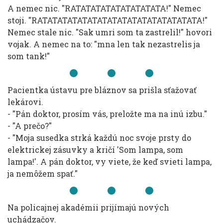
A nemec nic. "RATATATATATATATATATA!" Nemec
stoji. "RATATATATATATATATATATATATATATATATA!"
Nemec stale nic. "Sak umri som ta zastrelil!" hovori
vojak. A nemec na to: "mna len tak nezastrelis ja
som tank!"
Pacientka ústavu pre bláznov sa prišla sťažovať
lekárovi.
- "Pán doktor, prosím vás, preložte ma na inú izbu."
- "A prečo?"
- "Moja susedka strká každú noc svoje prsty do
elektrickej zásuvky a kričí 'Som lampa, som
lampa!'. A pán doktor, vy viete, že keď svieti lampa,
ja nemôžem spať."
Na policajnej akadémii prijímajú nových
uchádzačov.