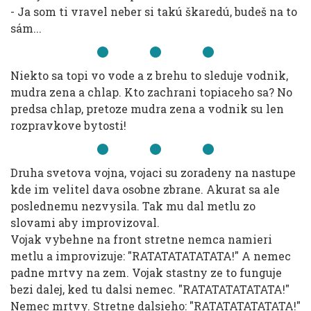
- Ja som ti vravel neber si takú škaredú, budeš na to
sám...
Niekto sa topi vo vode a z brehu to sleduje vodnik,
mudra zena a chlap. Kto zachrani topiaceho sa? No
predsa chlap, pretoze mudra zena a vodnik su len
rozpravkove bytosti!
Druha svetova vojna, vojaci su zoradeny na nastupe
kde im velitel dava osobne zbrane. Akurat sa ale
poslednemu nezvysila. Tak mu dal metlu zo
slovami aby improvizoval.
Vojak vybehne na front stretne nemca namieri
metlu a improvizuje: "RATATATATATATA!" A nemec
padne mrtvy na zem. Vojak stastny ze to funguje
bezi dalej, ked tu dalsi nemec. "RATATATATATATA!"
Nemec mrtvy. Stretne dalsieho: "RATATATATATATA!"