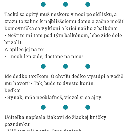
Tacká sa opitý muž neskoro v noci po sídlisku, a
zrazu to zahne k najbližšsiemu domu a začne močiť.
Domovníčka sa vykloní a kričí naňho z balkóna:
- Neštite mi tam pod tým balkónom, lebo zíde dole
brizolit.
A opilec jej na to:
- ...nech len zide, dostane na p1cu!
Ide dedko taxíkom. O chvíľu dedko vystúpi a vodič
mu hovorí: - Tak, bude to dvesto korún.
Dedko:
- Synak, mňa neoblafneš, viezol si sa aj ty.
Učiteľka napísala žiakovi do žiackej knižky
poznámku: