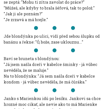
se zeptá: "Mohu ti zítra zavolat do práce?"
"Můžeš, ale kdyby to brala šéfová, tak to polož."
"Jak ji ale poznám?"
"Je zrzavá a má brejle."
Jde blondýnka po ulici, vidí před sebou šlupku od
banánu a řekne: "Ó, bože, zase uklouznu..."
Baví se bruneta s blondýnou:
"Já jsem našla dceři v kabelce šminky - já vůbec
nevěděla, že se maluje."
Na to blondýnka: "Já sem našla dceři v kabelce
kondom - já vůbec nevěděla, že má čůráka."
Janko s Marienkou idú po lesíku. Jankovi sa chce
hrozné moc cikať, ale nevie ako to má Marienke