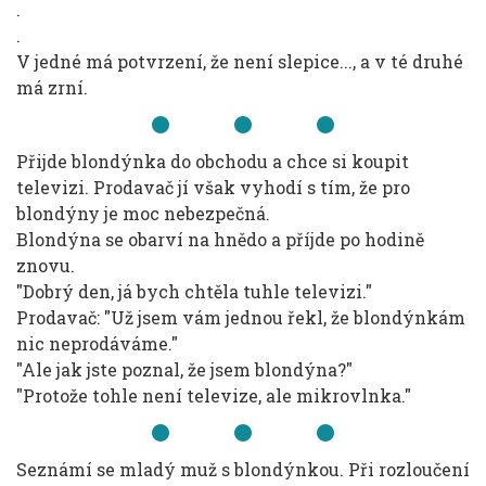
.
.
V jedné má potvrzení, že není slepice..., a v té druhé
má zrní.
Přijde blondýnka do obchodu a chce si koupit
televizi. Prodavač jí však vyhodí s tím, že pro
blondýny je moc nebezpečná.
Blondýna se obarví na hnědo a příjde po hodině
znovu.
"Dobrý den, já bych chtěla tuhle televizi."
Prodavač: "Už jsem vám jednou řekl, že blondýnkám
nic neprodáváme."
"Ale jak jste poznal, že jsem blondýna?"
"Protože tohle není televize, ale mikrovlnka."
Seznámí se mladý muž s blondýnkou. Při rozloučení