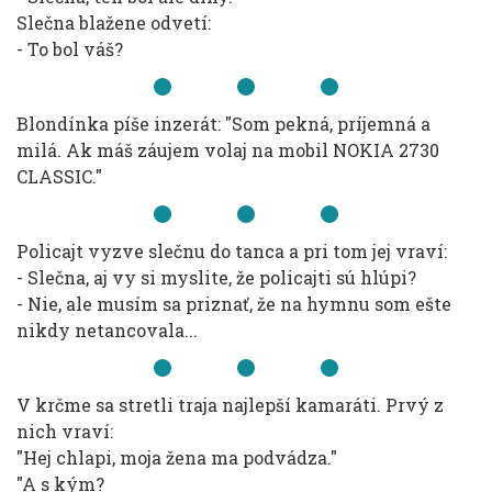
Slečna blažene odvetí:
- To bol váš?
Blondínka píše inzerát: "Som pekná, príjemná a
milá. Ak máš záujem volaj na mobil NOKIA 2730
CLASSIC."
Policajt vyzve slečnu do tanca a pri tom jej vraví:
- Slečna, aj vy si myslite, že policajti sú hlúpi?
- Nie, ale musím sa priznať, že na hymnu som ešte
nikdy netancovala...
V krčme sa stretli traja najlepší kamaráti. Prvý z
nich vraví:
"Hej chlapi, moja žena ma podvádza."
"A s kým?