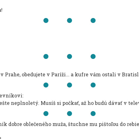
!
 v Prahe, obedujete v Paríži... a kufre vám ostali v Bratis
evníkovi:
ešte neplnoletý. Musíš si počkať, až ho budú dávať v telev
k dobre oblečeného muža, štuchne mu pištoľou do rebie
!