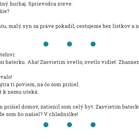
ašný hurhaj. Sprievodca zreve:
šie?
atu, malý syn sa práve pokadil, cestujeme bez lístkov 
teľovi:
i baterku. Aha! Zasvietim svetlo, svetlo vidieť. Zhasnem
ovalo!
tra ti poviem, na čo som prišiel.
jt k nemu uteká:
m prišiel domov, zatienil som celý byt. Zasvietim baterku
kde som ho našiel? V chladničke!