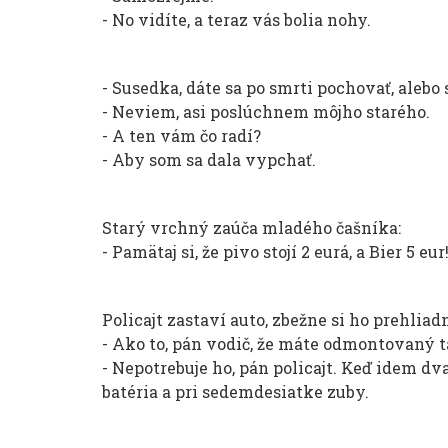
- No vidíte, a teraz vás bolia nohy.
- Susedka, dáte sa po smrti pochovať, alebo 
- Neviem, asi poslúchnem môjho starého.
- A ten vám čo radí?
- Aby som sa dala vypchať.
Starý vrchný zaúča mladého čašníka:
- Pamätaj si, že pivo stojí 2 eurá, a Bier 5 eur
Policajt zastaví auto, zbežne si ho prehliad
- Ako to, pán vodič, že máte odmontovaný 
- Nepotrebuje ho, pán policajt. Keď idem dv
batéria a pri sedemdesiatke zuby.