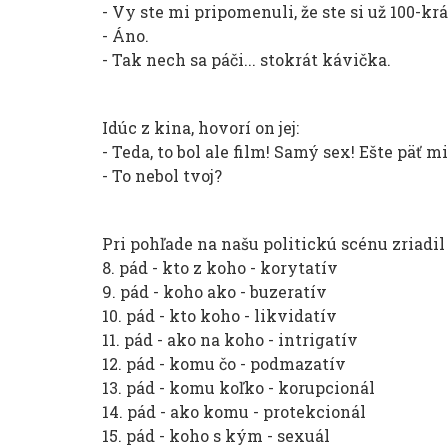
- Vy ste mi pripomenuli, že ste si už 100-kr
- Áno.
- Tak nech sa páči... stokrát kávička.
Idúc z kina, hovorí on jej:
- Teda, to bol ale film! Samý sex! Ešte päť m
- To nebol tvoj?
Pri pohľade na našu politickú scénu zriad
8. pád - kto z koho - korytatív
9. pád - koho ako - buzeratív
10. pád - kto koho - likvidatív
11. pád - ako na koho - intrigatív
12. pád - komu čo - podmazatív
13. pád - komu koľko - korupcionál
14. pád - ako komu - protekcionál
15. pád - koho s kým - sexuál