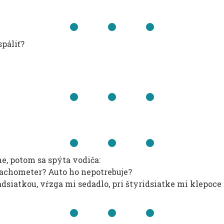
spáliť?
!
ne, potom sa spýta vodiča:
tachometer? Auto ho nepotrebuje?
adsiatkou, vŕzga mi sedadlo, pri štyridsiatke mi klepoce