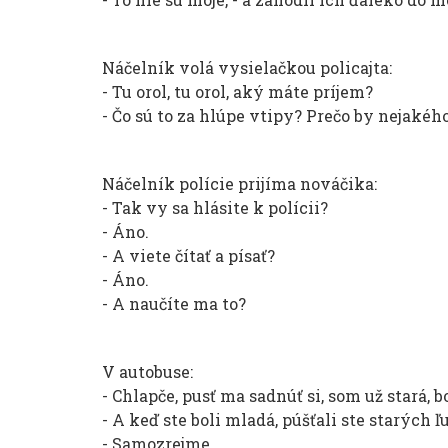
Náčelník volá vysielačkou policajta:
- Tu orol, tu orol, aký máte príjem?
- Čo sú to za hlúpe vtipy? Prečo by nejakéh
Náčelník polície prijíma nováčika:
- Tak vy sa hlásite k polícii?
- Áno.
- A viete čítať a písať?
- Áno.
- A naučíte ma to?
V autobuse:
- Chlapče, pusť ma sadnúť si, som už stará, b
- A keď ste boli mladá, púšťali ste starých ľ
- Samozrejme.