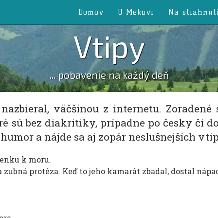
Domov
O Mekovi
Na stiahnut
Vtipy
... pobavenie na každý deň
 nazbieral, väčšinou z internetu. Zoradené
ré sú bez diakritiky, prípadne po česky či d
 humor a nájde sa aj zopár neslušnejších vtipo
olenku k moru.
ubná protéza. Keď to jeho kamarát zbadal, dostal nápad. 
ora.