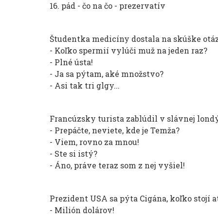
16. pád - čo na čo - prezervatív
Študentka medicíny dostala na skúške otá
- Koľko spermií vylúči muž na jeden raz?
- Plné ústa!
- Ja sa pýtam, aké množstvo?
- Asi tak tri glgy...
Francúzsky turista zablúdil v slávnej londý
- Prepáčte, neviete, kde je Temža?
- Viem, rovno za mnou!
- Ste si istý?
- Áno, práve teraz som z nej vyšiel!
Prezident USA sa pýta Cigána, koľko stojí a
- Milión dolárov!