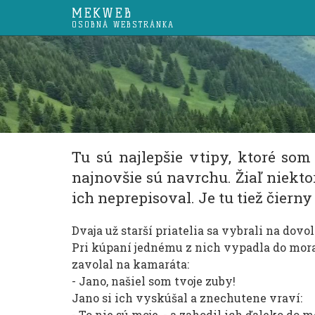
MEKWEB
OSOBNÁ WEBSTRÁNKA
Tu sú najlepšie vtipy, ktoré som
najnovšie sú navrchu. Žiaľ niekto
ich neprepisoval. Je tu tiež čierny
Dvaja už starší priatelia sa vybrali na dov
Pri kúpaní jednému z nich vypadla do mora z
zavolal na kamaráta:
- Jano, našiel som tvoje zuby!
Jano si ich vyskúšal a znechutene vraví:
- To nie sú moje, - a zahodil ich ďaleko do m