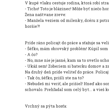
V kupé vlaku cestuje rodina, ktorá robí str
- Ticho! Toto je blázinec! Môže byť niečo hor
Žena naštvane zreve:
- Manžela veziem od milenky, dcéru z potr
horšie?!
Príde ráno policajt do práce a sťažuje sa veli
- Šéfko, mám obrovský problém! Kúpil som s
- A čo?
- No, mne nie je jasné, kam sa to svetlo sch
- Ukáž sem! Zoberiem si baterku domov a zaj
Na druhý deň príde veliteľ do práce. Polica
- Tak čo, šéfko, prišli ste na to?
- Nebudeš mi veriť, ale prišiel! Hneď ako so
schovalo. Prehľadal som celý byt... a vieš 
Vrchný sa pýta hosťa: