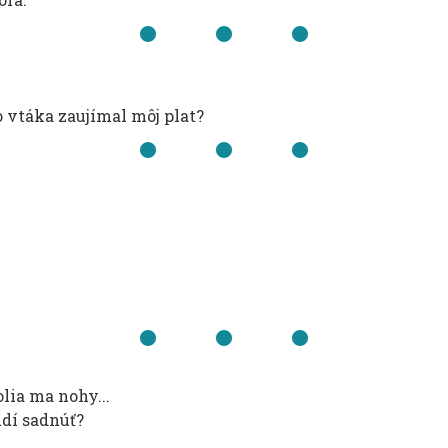
o vtáka zaujímal môj plat?
olia ma nohy...
udí sadnúť?