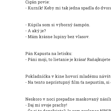
Cigán povie:
- Kurník! Keby mi tak jedna spadla do dvora
- Kúpila som si výborný šampón.
- A aký je?
- Mám krásne lupiny bez vlasov.
Pán Kapusta na letisku:
- Páni moji, to lietanie je krása! Raňajkujete
Pokladníčka v kine hovorí mladému návšt
- Na tento neprístupný film ťa nepustím, si 
Neskoro v noci prepadne maskovaný násilní
- Daj mi svoje prachy!
- Čo si to dovoľujete? Ja som poslanec NRSR