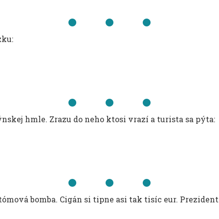
zku:
nskej hmle. Zrazu do neho ktosi vrazí a turista sa pýta:
tómová bomba. Cigán si tipne asi tak tisíc eur. Preziden