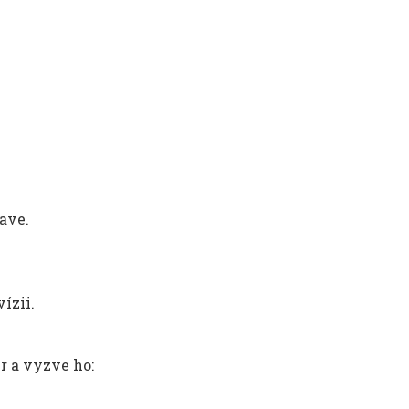
lave.
ízii.
r a vyzve ho: