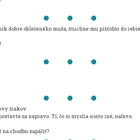
k dobre oblečeného muža, štuchne mu pištoľou do rebie
!
ovy žiakov:
, postavte sa napravo. Tí, čo si myslia niečo iné, naľavo.
ísť na chodbu zapáliť?