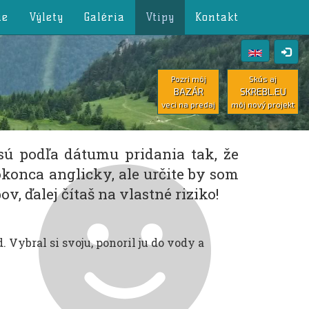
ie
Výlety
Galéria
Vtipy
Kontakt
Pozri môj
Skús aj
BAZÁR
SKREBL.EU
veci na predaj
môj nový projekt
 sú podľa dátumu pridania tak, že
okonca anglicky, ale určite by som
v, ďalej čítaš na vlastné riziko!
Vybral si svoju, ponoril ju do vody a