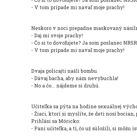
- V tom prípade mi navaľ moje prachy!
Neskoro v noci prepadne maskovaný násilní
- Daj mi svoje prachy!
- Čo si to dovoľujete? Ja som poslanec NRSR
- V tom prípade mi navaľ moje prachy!
Dvaja policajti našli bombu.
- Dávaj bacha, aby nám nevybuchla!
- No a čo... nájdeme si druhú.
Učiteľka sa pýta na hodine sexuálnej vých
- Žiaci, ktorí si myslíte, že deti nosí bocian
Prihlási sa Móricko:
- Pani učiteľka, a tí, čo už súložili, si môžu 