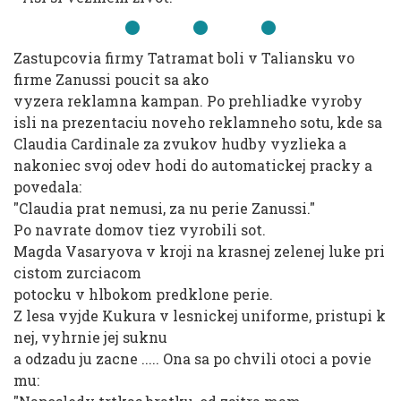
Zastupcovia firmy Tatramat boli v Taliansku vo
firme Zanussi poucit sa ako
vyzera reklamna kampan. Po prehliadke vyroby
isli na prezentaciu noveho reklamneho sotu, kde sa
Claudia Cardinale za zvukov hudby vyzlieka a
nakoniec svoj odev hodi do automatickej pracky a
povedala:
"Claudia prat nemusi, za nu perie Zanussi."
Po navrate domov tiez vyrobili sot.
Magda Vasaryova v kroji na krasnej zelenej luke pri
cistom zurciacom
potocku v hlbokom predklone perie.
Z lesa vyjde Kukura v lesnickej uniforme, pristupi k
nej, vyhrnie jej suknu
a odzadu ju zacne ..... Ona sa po chvili otoci a povie
mu: