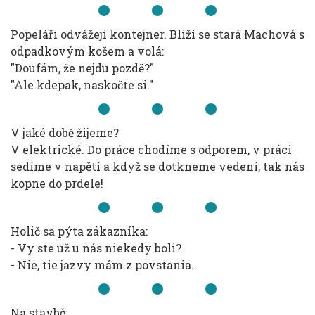
Popeláři odvážejí kontejner. Blíží se stará Machová s
odpadkovým košem a volá:
"Doufám, že nejdu pozdě?"
"Ale kdepak, naskočte si."
V jaké době žijeme?
V elektrické. Do práce chodíme s odporem, v práci
sedíme v napětí a když se dotkneme vedení, tak nás
kopne do prdele!
Holič sa pýta zákazníka:
- Vy ste už u nás niekedy boli?
- Nie, tie jazvy mám z povstania.
Na stavbě: