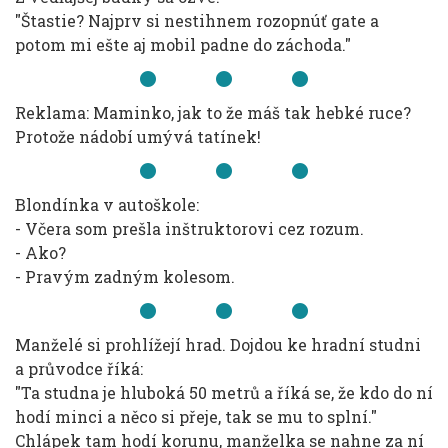
"Štastie? Najprv si nestihnem rozopnúť gate a
potom mi ešte aj mobil padne do záchoda."
Reklama: Maminko, jak to že máš tak hebké ruce?
Protože nádobí umývá tatínek!
Blondínka v autoškole:
- Včera som prešla inštruktorovi cez rozum.
- Ako?
- Pravým zadným kolesom.
Manželé si prohlížejí hrad. Dojdou ke hradní studni
a průvodce říká:
"Ta studna je hluboká 50 metrů a říká se, že kdo do ní
hodí minci a něco si přeje, tak se mu to splní."
Chlápek tam hodí korunu, manželka se nahne za ní