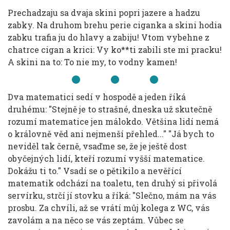
Prechadzaju sa dvaja skini popri jazere a hadzu
zabky. Na druhom brehu perie ciganka a skini hodia
zabku trafia ju do hlavy a zabiju! Vtom vybehne z
chatrce cigan a krici: Vy ko**ti zabili ste mi pracku!
A skini na to: To nie my, to vodny kamen!
Dva matematici sedí v hospodě a jeden říká
druhému: "Stejně je to strašné, dneska už skutečně
rozumí matematice jen málokdo. Většina lidí nemá
o královně věd ani nejmenší přehled..." "Já bych to
neviděl tak černě, vsaďme se, že je ještě dost
obyčejných lidí, kteří rozumí vyšší matematice.
Dokážu ti to." Vsadí se o pětikilo a nevěřící
matematik odchází na toaletu, ten druhý si přivolá
servírku, strčí jí stovku a říká: "Slečno, mám na vás
prosbu. Za chvíli, až se vrátí můj kolega z WC, vás
zavolám a na něco se vás zeptám. Vůbec se