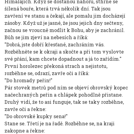
Himálájích. Když se dostanou nahoru, sthrne se
šílená bouře, která trvá několik dní. Tak jsou
zavření ve stanu a čekají, ale pomalu jim docházejí
zásoby. Když už je jasné, že jsou jejich dny sečteny,
začnou se vroucně modlit k Bohu, aby je zachránil.
Bůh se jim zjeví na nebesích a říká:
"Dobrá, jste dobří křesťané, zachráním vás.
Rozběhněte se k okraji a skočte a při tom vyslovte
své přání, kam chcete dopadnout a já to zařídím."
První horolezec překoná strach a nejistotu,
rozběhne se, odrazí, zavře oči a říká:
"Do hromady peřin!"
Pár stovek metrů pod ním se objeví obrovský kopec
načechraných peřin a chlápek pohodlně přistane.
Druhý vidí, že to asi funguje, tak se taky rozběhne,
zavře oči a řekne:
"Do obrovské kupky sena!"
Stane se. Třetí je na řadě. Rozběhne se, na kraji
zakopne a řekne: