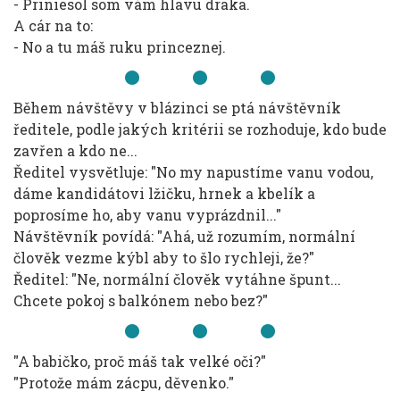
- Priniesol som vám hlavu draka.
A cár na to:
- No a tu máš ruku princeznej.
Během návštěvy v blázinci se ptá návštěvník
ředitele, podle jakých kritérii se rozhoduje, kdo bude
zavřen a kdo ne...
Ředitel vysvětluje: "No my napustíme vanu vodou,
dáme kandidátovi lžičku, hrnek a kbelík a
poprosíme ho, aby vanu vyprázdnil..."
Návštěvník povídá: "Ahá, už rozumím, normální
člověk vezme kýbl aby to šlo rychleji, že?"
Ředitel: "Ne, normální člověk vytáhne špunt...
Chcete pokoj s balkónem nebo bez?"
"A babičko, proč máš tak velké oči?"
"Protože mám zácpu, děvenko."