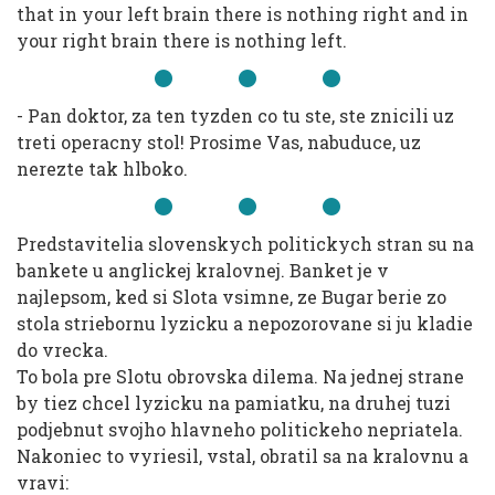
that in your left brain there is nothing right and in
your right brain there is nothing left.
- Pan doktor, za ten tyzden co tu ste, ste znicili uz
treti operacny stol! Prosime Vas, nabuduce, uz
nerezte tak hlboko.
Predstavitelia slovenskych politickych stran su na
bankete u anglickej kralovnej. Banket je v
najlepsom, ked si Slota vsimne, ze Bugar berie zo
stola striebornu lyzicku a nepozorovane si ju kladie
do vrecka.
To bola pre Slotu obrovska dilema. Na jednej strane
by tiez chcel lyzicku na pamiatku, na druhej tuzi
podjebnut svojho hlavneho politickeho nepriatela.
Nakoniec to vyriesil, vstal, obratil sa na kralovnu a
vravi: