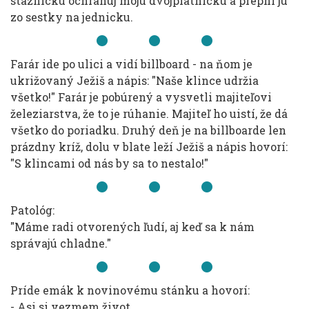
staznicku ochranuj moju dvojplatnicku a prepni ju
zo sestky na jednicku.
Farár ide po ulici a vidí billboard - na ňom je
ukrižovaný Ježiš a nápis: "Naše klince udržia
všetko!" Farár je pobúrený a vysvetli majiteľovi
železiarstva, že to je rúhanie. Majiteľ ho uistí, že dá
všetko do poriadku. Druhý deň je na billboarde len
prázdny kríž, dolu v blate leží Ježiš a nápis hovorí:
"S klincami od nás by sa to nestalo!"
Patológ:
"Máme radi otvorených ľudí, aj keď sa k nám
správajú chladne."
Príde emák k novinovému stánku a hovorí:
- Asi si vezmem život.