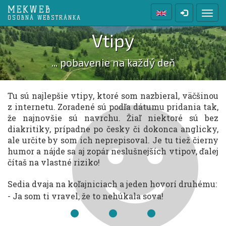
MEKWEB
Prep
OSOBNÁ WEBSTRÁNKA
Vtipy
... pobavenie na každý deň
Tu sú najlepšie vtipy, ktoré som nazbieral, väčšinou
z internetu. Zoradené sú podľa dátumu pridania tak,
že najnovšie sú navrchu. Žiaľ niektoré sú bez
diakritiky, prípadne po česky či dokonca anglicky,
ale určite by som ich neprepisoval. Je tu tiež čierny
humor a nájde sa aj zopár neslušnejších vtipov, ďalej
čítaš na vlastné riziko!
Sedia dvaja na koľajniciach a jeden hovorí druhému:
- Ja som ti vravel, že to nehúkala sova!