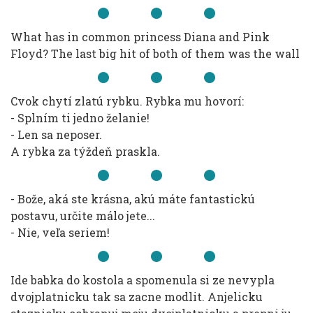
What has in common princess Diana and Pink
Floyd? The last big hit of both of them was the wall
Cvok chytí zlatú rybku. Rybka mu hovorí:
- Splním ti jedno želanie!
- Len sa neposer.
A rybka za týždeň praskla.
- Bože, aká ste krásna, akú máte fantastickú
postavu, určite málo jete...
- Nie, veľa seriem!
Ide babka do kostola a spomenula si ze nevypla
dvojplatnicku tak sa zacne modlit. Anjelicku