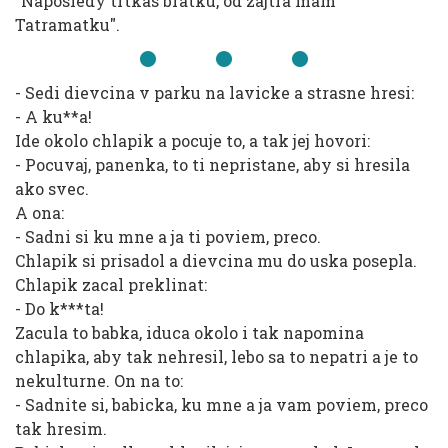
"Naposledy trtkas bratku, od zajtra mam
Tatramatku".
- Sedi dievcina v parku na lavicke a strasne hresi:
- A ku**a!
Ide okolo chlapik a pocuje to, a tak jej hovori:
- Pocuvaj, panenka, to ti nepristane, aby si hresila
ako svec.
A ona:
- Sadni si ku mne a ja ti poviem, preco.
Chlapik si prisadol a dievcina mu do uska posepla.
Chlapik zacal preklinat:
- Do k***ta!
Zacula to babka, iduca okolo i tak napomina
chlapika, aby tak nehresil, lebo sa to nepatri a je to
nekulturne. On na to:
- Sadnite si, babicka, ku mne a ja vam poviem, preco
tak hresim.