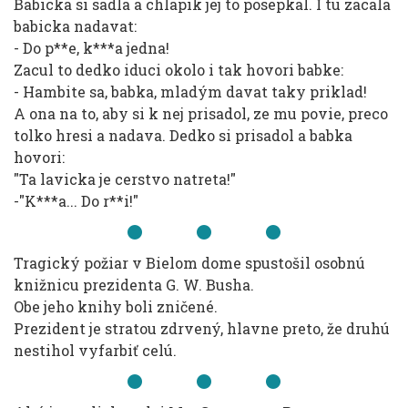
Babicka si sadla a chlapik jej to posepkal. I tu zacala
babicka nadavat:
- Do p**e, k***a jedna!
Zacul to dedko iduci okolo i tak hovori babke:
- Hambite sa, babka, mladým davat taky priklad!
A ona na to, aby si k nej prisadol, ze mu povie, preco
tolko hresi a nadava. Dedko si prisadol a babka
hovori:
"Ta lavicka je cerstvo natreta!"
-"K***a... Do r**i!"
Tragický požiar v Bielom dome spustošil osobnú
knižnicu prezidenta G. W. Busha.
Obe jeho knihy boli zničené.
Prezident je stratou zdrvený, hlavne preto, že druhú
nestihol vyfarbiť celú.