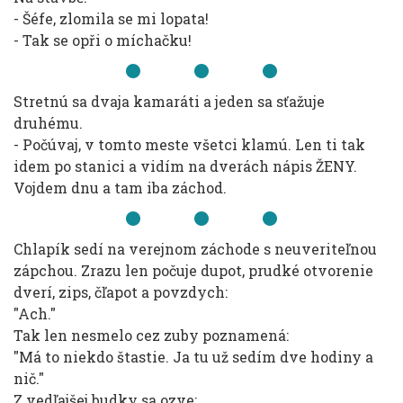
- Šéfe, zlomila se mi lopata!
- Tak se opři o míchačku!
Stretnú sa dvaja kamaráti a jeden sa sťažuje
druhému.
- Počúvaj, v tomto meste všetci klamú. Len ti tak
idem po stanici a vidím na dverách nápis ŽENY.
Vojdem dnu a tam iba záchod.
Chlapík sedí na verejnom záchode s neuveriteľnou
zápchou. Zrazu len počuje dupot, prudké otvorenie
dverí, zips, čľapot a povzdych:
"Ach."
Tak len nesmelo cez zuby poznamená:
"Má to niekdo štastie. Ja tu už sedím dve hodiny a
nič."
Z vedľajšej budky sa ozve: