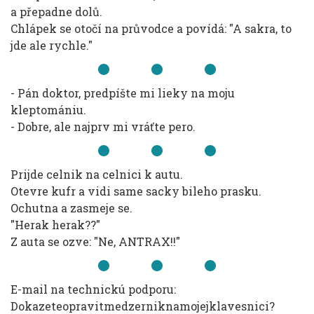
a přepadne dolů.
Chlápek se otočí na průvodce a povídá: "A sakra, to
jde ale rychle."
- Pán doktor, predpíšte mi lieky na moju
kleptomániu.
- Dobre, ale najprv mi vráťte pero.
Prijde celnik na celnici k autu.
Otevre kufr a vidi same sacky bileho prasku.
Ochutna a zasmeje se.
"Herak herak??"
Z auta se ozve: "Ne, ANTRAX!!"
E-mail na technickú podporu:
Dokazeteopravitmedzerniknamojejklavesnici?