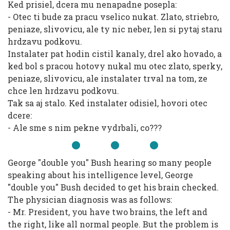
Ked prisiel, dcera mu nenapadne posepla:
- Otec ti bude za pracu vselico nukat. Zlato, striebro,
peniaze, slivovicu, ale ty nic neber, len si pytaj staru
hrdzavu podkovu.
Instalater pat hodin cistil kanaly, drel ako hovado, a
ked bol s pracou hotovy nukal mu otec zlato, sperky,
peniaze, slivovicu, ale instalater trval na tom, ze
chce len hrdzavu podkovu.
Tak sa aj stalo. Ked instalater odisiel, hovori otec
dcere:
- Ale sme s nim pekne vydrbali, co???
George "double you" Bush hearing so many people
speaking about his intelligence level, George
"double you" Bush decided to get his brain checked.
The physician diagnosis was as follows:
- Mr. President, you have two brains, the left and
the right, like all normal people. But the problem is