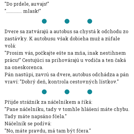
"Do prdele, auvajs!"
"............. mlask!"
Dvere sa zatvárajú a autobus sa chystá k odchodu zo
zastávky. K autobusu však dobieha muž a zúfale
volá:
"Prosim vás, počkajte ešte na mňa, inak nestihnem
prácu!" Cestujúci sa prihovárajú u vodiča a ten čaká
na oneskorenca.
Pán nastúpi, zavrú sa dvere, autobus odchádza a pán
vraví: "Dobrý deň, kontrola cestovných lístkov."
Přijde strážník za náčelníkem a říká:
"Pane náčelníku, tady v tomhle hlášení máte chybu.
Tady máte napsáno fčela."
Náčelník se podívá:
"No, máte pravdu, má tam být fčera."