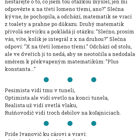
nestarejte o to, co jsem tou otázkou myslel, jen mi
odpovězte x na třetí lomeno třemi, ano?" Slečna
kývne, že pochopila, a odchází, matematik se vrací
z toalety a prahne po důkazu. Druhý matematik
přivolá servírku a pokládá jí otázku: "Slečno, prosím
vás, víte, kolik je integrál z x na druhou?" Slečna
odpoví: "X na třetí lomeno třemi." Odchází od stolu,
ale ve dveřích jí to nedá, aby se neotočila a nedodala
směrem k překvapeným matematikům: "Plus
konstanta..."
Pesimista vidí tmu v tuneli,
Optimista ale vidí svetlo na konci tunela,
Realista už vidí svetlá vlaku,
Rušňovodič vidí troch debilov na koľajniciach.
Príde Ivanovič ku cárovi a vraví: