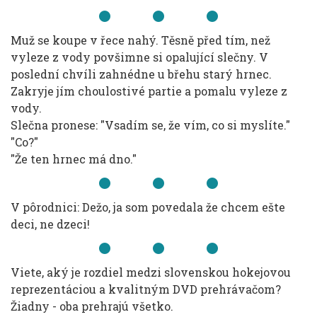
Muž se koupe v řece nahý. Těsně před tím, než
vyleze z vody povšimne si opalující slečny. V
poslední chvíli zahnédne u břehu starý hrnec.
Zakryje jím choulostivé partie a pomalu vyleze z
vody.
Slečna pronese: "Vsadím se, že vím, co si myslíte."
"Co?"
"Že ten hrnec má dno."
V pôrodnici: Dežo, ja som povedala že chcem ešte
deci, ne dzeci!
Viete, aký je rozdiel medzi slovenskou hokejovou
reprezentáciou a kvalitným DVD prehrávačom?
Žiadny - oba prehrajú všetko.