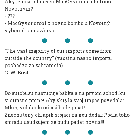
Aký je rozdiel medzi MacGyverom a Petrom
Novotným?
- ???
- MacGyver urobí z hovna bombu a Novotný
výbornú pomazánku!
"The vast majority of our imports come from
outside the country" (vacsina nasho importu
pochadza zo zahranicia)
G. W. Bush
Do autobusu nastupuje babka a na prvom schodiku
si strasne prdne! Aby skryla svoj trapas povedala:
Mhm, volako hrmi asi bude prsat!
Znechuteny chlapik stojaci za nou dodal: Podla toho
smradu usudzujem ze budu padat hovna!!!