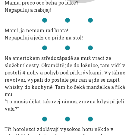
Mama, preco oco beha po luke?
Nepapuluj a nabijaj!
Mami, ja nemam rad brata!
Nepapuluj a jedz co pride na stol!
Na americkém středozápadě se muž vrací ze
služební cesty. Okamžitě jde do ložnice, tam vidí v
posteli 4 nohy a pohyb pod přikrývkami. Vytáhne
revolver, vypálí do postele pár ran a jde se napít
whisky do kuchyně. Tam ho čeká manželka a říká
mu:
"To musíš dělat takovej rámus, zrovna když přijeli
vaši?"
Tři horolezci zdolávají vysokou horu někde v