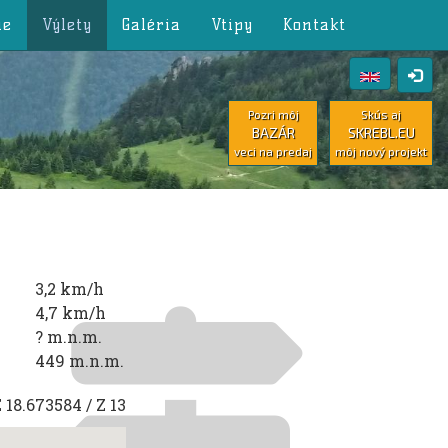
ie
Výlety
Galéria
Vtipy
Kontakt
Pozri môj
Skús aj
BAZÁR
SKREBL.EU
veci na predaj
môj nový projekt
3,2 km/h
4,7 km/h
? m.n.m.
449 m.n.m.
E
18.673584
/ Z
13