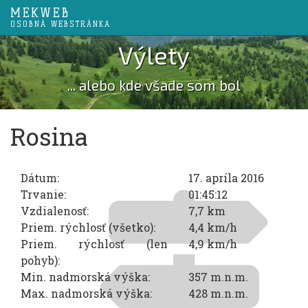
MEKWEB
OSOBNÁ WEBSTRÁNKA
Výlety
... alebo kde všade som bol
Rosina
Dátum:
17. apríla 2016
Trvanie:
01:45:12
Vzdialenosť:
7,7 km
Priem. rýchlosť (všetko):
4,4 km/h
Priem. rýchlosť (len
4,9 km/h
pohyb):
Min. nadmorská výška:
357 m.n.m.
Max. nadmorská výška:
428 m.n.m.