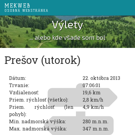
MEKWEB
OSOBNÁ WEBSTRÁNKA
Výlety
... alebo kde všade som bol
Prešov (utorok)
Dátum:
22. októbra 2013
Trvanie:
07:06:01
Vzdialenosť:
19,6 km
Priem. rýchlosť (všetko):
2,8 km/h
Priem. rýchlosť (len
4,9 km/h
pohyb):
Min. nadmorská výška:
280 m.n.m.
Max. nadmorská výška:
347 m.n.m.