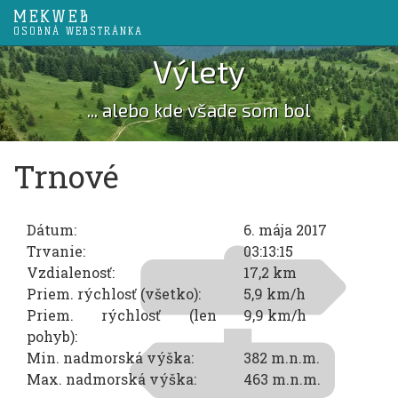
MEKWEB
OSOBNÁ WEBSTRÁNKA
Výlety
... alebo kde všade som bol
Trnové
Dátum:
6. mája 2017
Trvanie:
03:13:15
Vzdialenosť:
17,2 km
Priem. rýchlosť (všetko):
5,9 km/h
Priem. rýchlosť (len
9,9 km/h
pohyb):
Min. nadmorská výška:
382 m.n.m.
Max. nadmorská výška:
463 m.n.m.