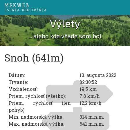
MEKWEB
OSOBNÁ WEBSTRÁNKA
Výlety
... alebo kde všade som bol
Snoh (641m)
Dátum:
13. augusta 2022
Trvanie:
02:30:52
Vzdialenosť:
19,5 km
Priem. rýchlosť (všetko):
7,8 km/h
Priem. rýchlosť (len
12,2 km/h
pohyb):
Min. nadmorská výška:
314 m.n.m.
Max. nadmorská výška:
641 m.n.m.