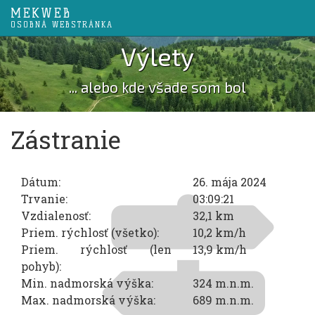
MEKWEB
OSOBNÁ WEBSTRÁNKA
Výlety
... alebo kde všade som bol
Zástranie
Dátum:
26. mája 2024
Trvanie:
03:09:21
Vzdialenosť:
32,1 km
Priem. rýchlosť (všetko):
10,2 km/h
Priem. rýchlosť (len
13,9 km/h
pohyb):
Min. nadmorská výška:
324 m.n.m.
Max. nadmorská výška:
689 m.n.m.