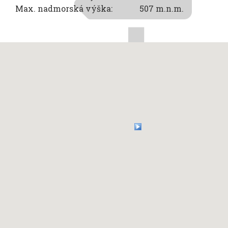
Max. nadmorská výška:
507 m.n.m.