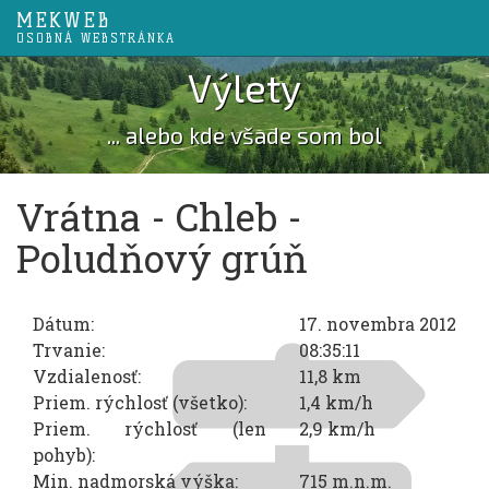
MEKWEB
OSOBNÁ WEBSTRÁNKA
Výlety
... alebo kde všade som bol
Vrátna - Chleb -
Poludňový grúň
Dátum:
17. novembra 2012
Trvanie:
08:35:11
Vzdialenosť:
11,8 km
Priem. rýchlosť (všetko):
1,4 km/h
Priem. rýchlosť (len
2,9 km/h
pohyb):
Min. nadmorská výška:
715 m.n.m.