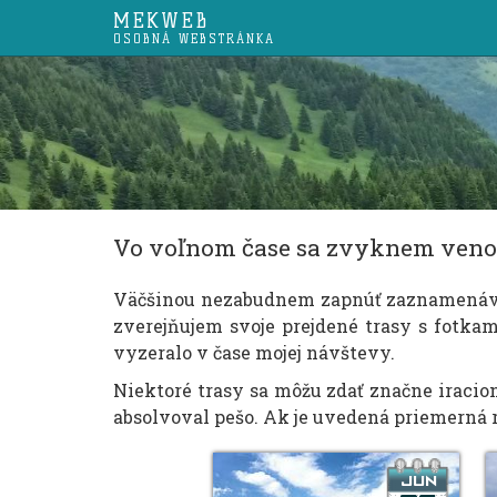
MEKWEB
OSOBNÁ WEBSTRÁNKA
Vo voľnom čase sa zvyknem venov
Väčšinou nezabudnem zapnúť zaznamenávani
zverejňujem svoje prejdené trasy s fotkam
vyzeralo v čase mojej návštevy.
Niektoré trasy sa môžu zdať značne iracion
absolvoval pešo. Ak je uvedená priemerná r