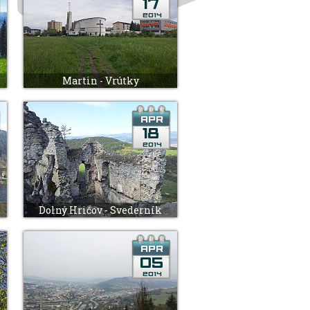
Martin - Vrútky
Dolný Hričov - Svederník