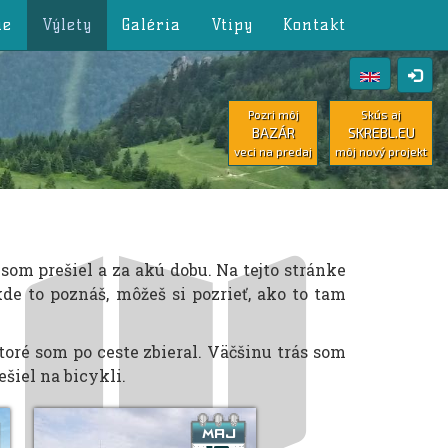
ie
Výlety
Galéria
Vtipy
Kontakt
Pozri môj
Skús aj
BAZÁR
SKREBL.EU
veci na predaj
môj nový projekt
m prešiel a za akú dobu. Na tejto stránke
de to poznáš, môžeš si pozrieť, ako to tam
toré som po ceste zbieral. Väčšinu trás som
šiel na bicykli.