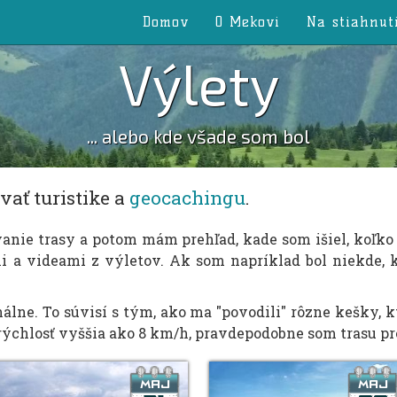
Domov
O Mekovi
Na stiahnut
Výlety
... alebo kde všade som bol
ať turistike a
geocachingu
.
e trasy a potom mám prehľad, kade som išiel, koľko so
i a videami z výletov. Ak som napríklad bol niekde, k
álne. To súvisí s tým, ako ma "povodili" rôzne kešky, k
ýchlosť vyššia ako 8 km/h, pravdepodobne som trasu pre