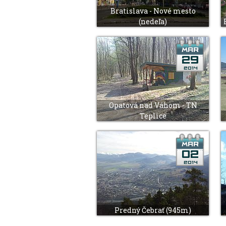
Bratislava - Nové mesto
(nedeľa)
Opatová nad Váhom - TN
Teplice
Predný Čebrať (945m)