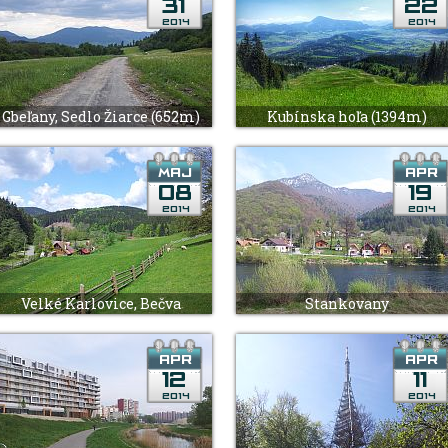
Gbeľany, Sedlo Žiarce (652m)
Kubínska hoľa (1394m)
Velké Karlovice, Bečva
Stankovany