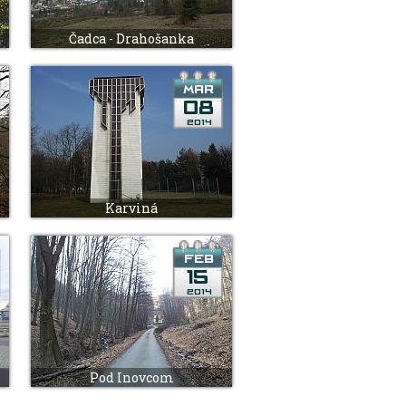
)
Čadca - Drahošanka
Karviná
Pod Inovcom