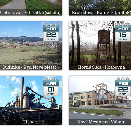
Bratislava - Petržalka (sobota)
Bratislava - Kamzík (piatok
Rudinka - Kys. Nové Mesto
Horná Súča - Hrabovka
Třinec
Nové Mesto nad Váhom