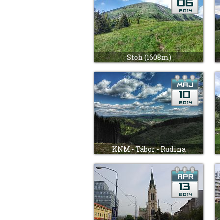
Stoh (1608m)
KNM - Tábor - Rudina