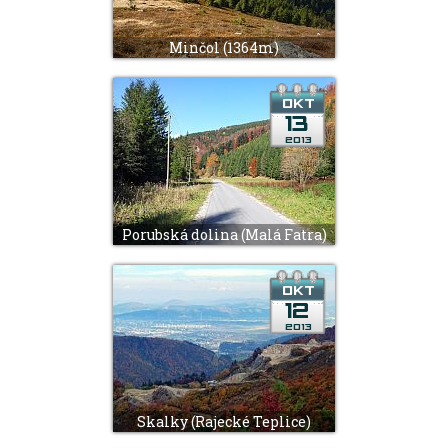
Minčol (1364m)
Porubská dolina (Malá Fatra)
Skalky (Rajecké Teplice)