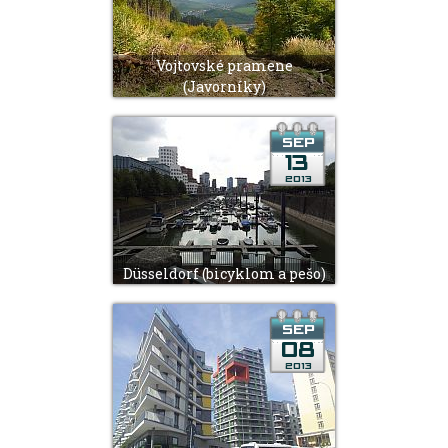
Vojtovské pramene
(Javorníky)
Düsseldorf (bicyklom a pešo)