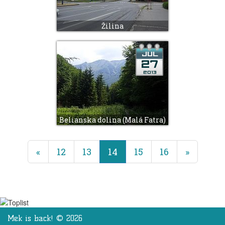
Žilina
Belianska dolina (Malá Fatra)
(terajšie)
«
12
13
14
15
16
»
Mek is back! © 2026