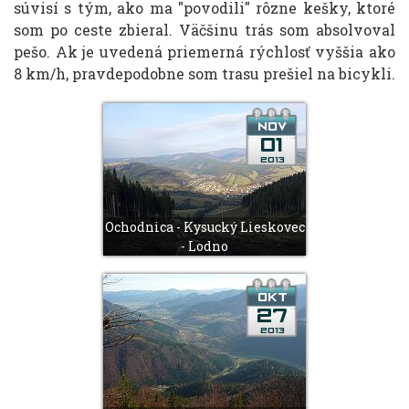
súvisí s tým, ako ma "povodili" rôzne kešky, ktoré
som po ceste zbieral. Väčšinu trás som absolvoval
pešo. Ak je uvedená priemerná rýchlosť vyššia ako
8 km/h, pravdepodobne som trasu prešiel na bicykli.
Ochodnica - Kysucký Lieskovec
- Lodno