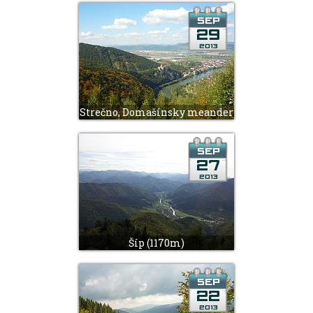
Strečno, Domašínsky meander
Šíp (1170m)