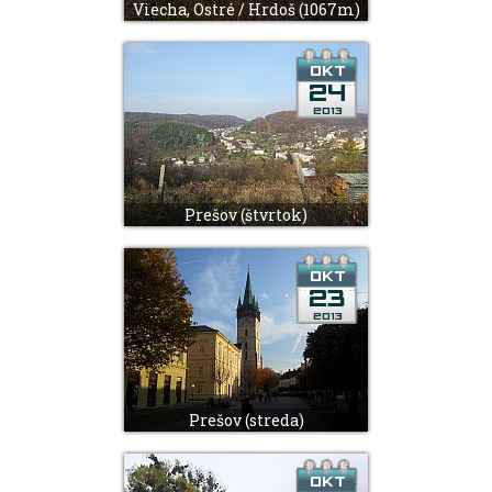
Viecha, Ostré / Hrdoš (1067m)
Prešov (štvrtok)
Prešov (streda)