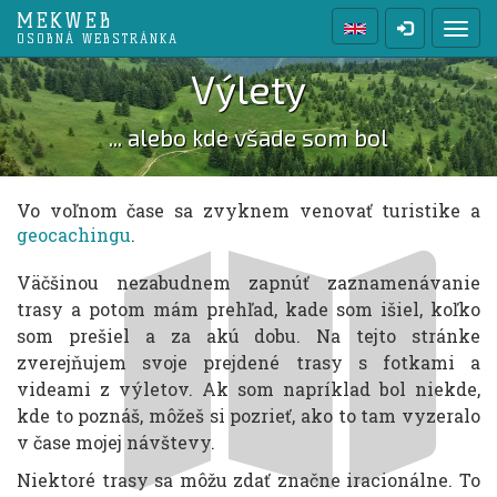
MEKWEB
Prep
OSOBNÁ WEBSTRÁNKA
Výlety
... alebo kde všade som bol
Vo voľnom čase sa zvyknem venovať turistike a
geocachingu
.
Väčšinou nezabudnem zapnúť zaznamenávanie
trasy a potom mám prehľad, kade som išiel, koľko
som prešiel a za akú dobu. Na tejto stránke
zverejňujem svoje prejdené trasy s fotkami a
videami z výletov. Ak som napríklad bol niekde,
kde to poznáš, môžeš si pozrieť, ako to tam vyzeralo
v čase mojej návštevy.
Niektoré trasy sa môžu zdať značne iracionálne. To