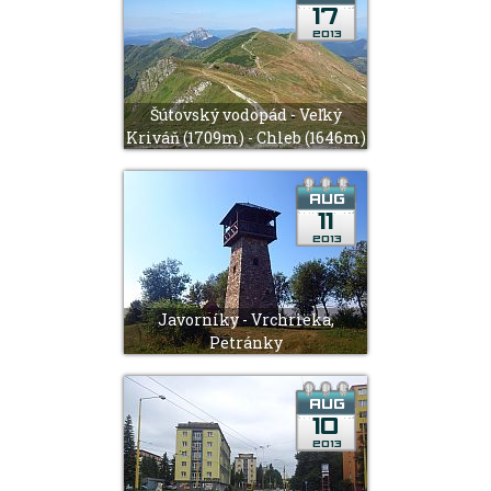
Šútovský vodopád - Veľký
Kriváň (1709m) - Chleb (1646m)
Javorníky - Vrchrieka,
Petránky