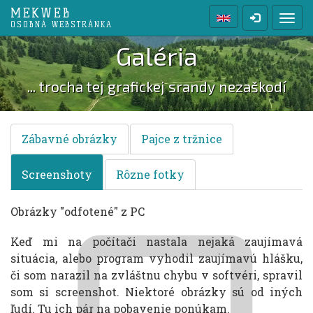
MEKWEB
Prep
OSOBNÁ WEBSTRÁNKA
Galéria
... trocha tej grafickej srandy nezaškodí
Zábavné obrázky
Pajce z tržnice
Screenshoty
Rôzne fotky
Obrázky "odfotené" z PC
Keď mi na počítači nastala nejaká zaujímavá
situácia, alebo program vyhodil zaujímavú hlášku,
či som narazil na zvláštnu chybu v softvéri, spravil
som si screenshot. Niektoré obrázky sú od iných
ľudí. Tu ich pár na pobavenie ponúkam.