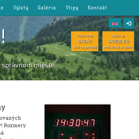
ie
Výlety
Galéria
Vtipy
Kontakt
!
Pozri môj
Skús aj
BAZÁR
SKREBL.EU
veci na predaj
môj nový projekt
a správnom mieste.
y
ny
rovaných
ov! Rozmery
ná