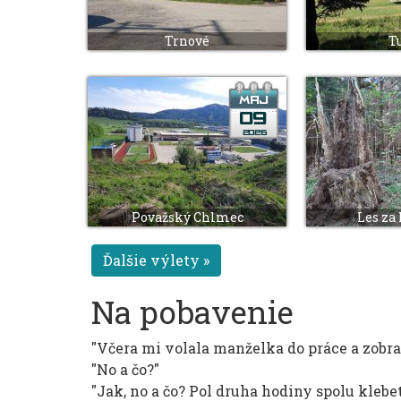
Trnové
T
Považský Chlmec
Les za
Ďalšie výlety »
Na pobavenie
"Včera mi volala manželka do práce a zobr
"No a čo?"
"Jak, no a čo? Pol druha hodiny spolu klebet