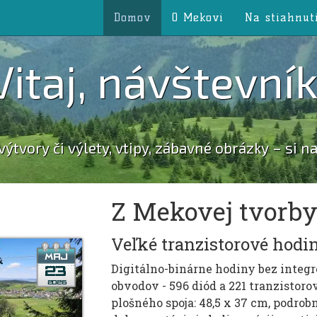
Domov
O Mekovi
Na stiahnut
Vitaj, návštevník
výtvory
či
výlety
,
vtipy
,
zábavné obrázky
– si n
Z Mekovej tvorb
Veľké tranzistorové hodi
Digitálno-binárne hodiny bez integ
obvodov - 596 diód a 221 tranzistor
plošného spoja: 48,5 x 37 cm, podrob