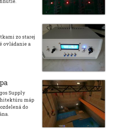
hnutie.
tkami zo starej
é ovládanie a
apa
gos Supply
rchitektúru máp
rozdelená do
ána.