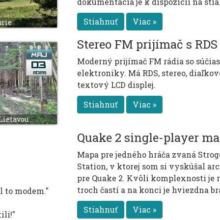
dokumentácia je k dispozícii na stia
Stiahnuť
Viac »
urie
Stereo FM prijímač s RDS
Moderný prijímač FM rádia so súčias
elektroniky. Má RDS, stereo, diaľkov
textový LCD displej.
Stiahnuť
Viac »
 Lietavou
Quake 2 single-player m
Mapa pre jedného hráča zvaná Strog
Station, v ktorej som si vyskúšal a
pre Quake 2. Kvôli komplexnosti je 
troch častí a na konci je hviezdna br
al to modem."
Stiahnuť
Viac »
ili!"